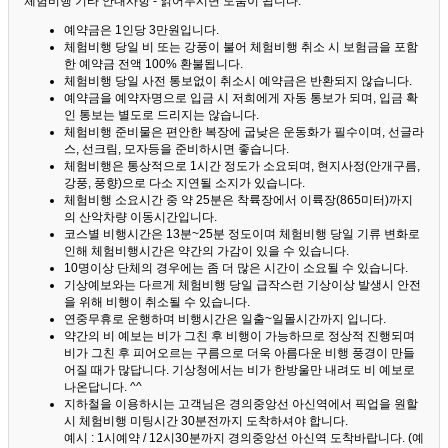
체험비행 기타 안내사항 - 읽어두시면 도움이 됩니다. ^^
예약금은 1인당 3만원입니다.
체험비행 당일 비 또는 강풍이 불어 체험비행 취소 시 보험금을 포함
한 예약금 전액 100% 환불됩니다.
체험비행 당일 사전 통보없이 취소시 예약금은 반환되지 않습니다.
예약금을 예약자명으로 입금 시 저희에게 자동 통보가 되며, 입금 확
인 통보는 별도로 드리지는 않습니다.
체험비행 준비물은 편안한 복장에 굽낮은 운동화가 필수이며, 선글라
스, 선크림, 모자등을 준비하시면 좋습니다.
체험비행은 통상적으로 1시간 정도가 소요되며, 현지사정(안개구름,
강풍, 풍향)으로 다소 지연될 소지가 있습니다.
체험비행 소요시간 중 약 25분은 착륙장에서 이륙장(865미터)까지
의 산악차량 이동시간입니다.
코스별 비행시간은 13분~25분 정도이며 체험비행 당일 기류 변화로
인해 체험비행시간은 약간의 가감이 있을 수 있습니다.
10명이상 단체의 경우에는 좀 더 많은 시간이 소요될 수 있습니다.
기상예보와는 다르게 체험비행 당일 급작스런 기상이상 발생시 안전
을 위해 비행이 취소될 수 있습니다.
연중무휴로 운행하며 비행시간은 일출~일몰시간까지 입니다.
약간의 비 예보는 비가 그친 후 비행이 가능하므로 정상적 진행되며
비가 그친 후 피어오르는 구름으로 더욱 아름다운 비행 풍경이 만들
어질 때가 많답니다.
기상청에서는 비가 한방울만 내려도 비 예보로
나온답니다. ^^
지하철을 이용하시는 고객님은 경의중앙선 아신역에서 픽업을 원할
시 체험비행 미팅시간 30분전까지 도착하셔야 합니다.
예시 : 1시예약 / 12시30분까지 경의중앙선 아신역 도착바랍니다. (예