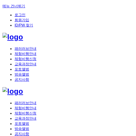
메뉴 건너뛰기
로그인
회원가입
ID/PW 찾기
패러러브안내
체험비행안내
체험비행신청
교육과정안내
포토앨범
방송앨범
공지사항
패러러브안내
체험비행안내
체험비행신청
교육과정안내
포토앨범
방송앨범
공지사항