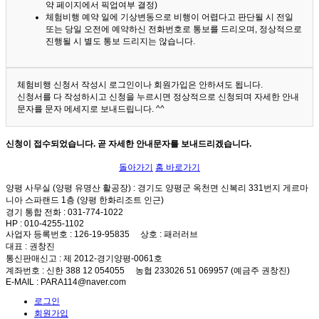
약 페이지에서 픽업여부 결정)
체험비행 예약 일에 기상변동으로 비행이 어렵다고 판단될 시 전일
또는 당일 오전에 예약하신 전화번호로 통보를 드리오며, 정상적으로
진행될 시 별도 통보 드리지는 않습니다.
체험비행 신청서 작성시 로그인이나 회원가입은 안하셔도 됩니다.
신청서를 다 작성하시고 신청을 누르시면 정상적으로 신청되며 자세한 안내
문자를 문자 메세지로 보내드립니다. ^^
신청이 접수되었습니다. 곧 자세한 안내문자를 보내드리겠습니다.
돌아가기
홈 바로가기
양평 사무실 (양평 유명산 활공장)
: 경기도 양평군 옥천면 신복리 331번지 게르마
니아 스파랜드 1층 (양평 한화리조트 인근)
경기 통합 전화
: 031-774-1022
HP
: 010-4255-1102
사업자 등록번호
: 126-19-95835
상호
: 패러러브
대표
: 권창진
통신판매신고
: 제 2012-경기양평-0061호
계좌번호
: 신한 388 12 054055 농협 233026 51 069957 (예금주 권창진)
E-MAIL
: PARA114@naver.com
로그인
회원가입