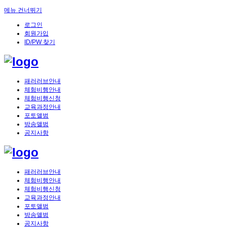
메뉴 건너뛰기
로그인
회원가입
ID/PW 찾기
패러러브안내
체험비행안내
체험비행신청
교육과정안내
포토앨범
방송앨범
공지사항
패러러브안내
체험비행안내
체험비행신청
교육과정안내
포토앨범
방송앨범
공지사항