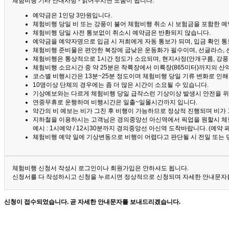
체험비행 기타 안내사항 - 읽어두시면 도움이 됩니다. ^^
예약금은 1인당 3만원입니다.
체험비행 당일 비 또는 강풍이 불어 체험비행 취소 시 보험금을 포함한 예약
체험비행 당일 사전 통보없이 취소시 예약금은 반환되지 않습니다.
예약금을 예약자명으로 입금 시 저희에게 자동 통보가 되며, 입금 확인 
체험비행 준비물은 편안한 복장에 굽낮은 운동화가 필수이며, 선글라스, 
체험비행은 통상적으로 1시간 정도가 소요되며, 현지사정(안개구름, 강풍,
체험비행 소요시간 중 약 25분은 착륙장에서 이륙장(865미터)까지의 
코스별 비행시간은 13분~25분 정도이며 체험비행 당일 기류 변화로 인
10명이상 단체의 경우에는 좀 더 많은 시간이 소요될 수 있습니다.
기상예보와는 다르게 체험비행 당일 급작스런 기상이상 발생시 안전을 위
연중무휴로 운행하며 비행시간은 일출~일몰시간까지 입니다.
약간의 비 예보는 비가 그친 후 비행이 가능하므로 정상적 진행되며 비가
지하철을 이용하시는 고객님은 경의중앙선 아신역에서 픽업을 원할시 체
예시 : 1시예약 / 12시30분까지 경의중앙선 아신역 도착바랍니다. (예약
체험비행 예약 일에 기상변동으로 비행이 어렵다고 판단될 시 전일 또는 
체험비행 신청서 작성시 로그인이나 회원가입은 안하셔도 됩니다.
신청서를 다 작성하시고 신청을 누르시면 정상적으로 신청되며 자세한 안내문자를
신청이 접수되었습니다. 곧 자세한 안내문자를 보내드리겠습니다.