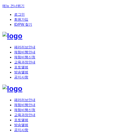
메뉴 건너뛰기
로그인
회원가입
ID/PW 찾기
패러러브안내
체험비행안내
체험비행신청
교육과정안내
포토앨범
방송앨범
공지사항
패러러브안내
체험비행안내
체험비행신청
교육과정안내
포토앨범
방송앨범
공지사항