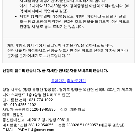
시 체험비행 미팅시간 30분전까지 도착하셔야 합니다.
예시 : 1시예약 / 12시30분까지 경의중앙선 아신역 도착바랍니다. (예
약 페이지에서 픽업여부 결정)
체험비행 예약 일에 기상변동으로 비행이 어렵다고 판단될 시 전일
또는 당일 오전에 예약하신 전화번호로 통보를 드리오며, 정상적으로
진행될 시 별도 통보 드리지는 않습니다.
체험비행 신청서 작성시 로그인이나 회원가입은 안하셔도 됩니다.
신청서를 다 작성하시고 신청을 누르시면 정상적으로 신청되며 자세한 안내
문자를 문자 메세지로 보내드립니다. ^^
신청이 접수되었습니다. 곧 자세한 안내문자를 보내드리겠습니다.
돌아가기
홈 바로가기
양평 사무실 (양평 유명산 활공장)
: 경기도 양평군 옥천면 신복리 331번지 게르마
니아 스파랜드 1층 (양평 한화리조트 인근)
경기 통합 전화
: 031-774-1022
HP
: 010-4255-1102
사업자 등록번호
: 126-19-95835
상호
: 패러러브
대표
: 권창진
통신판매신고
: 제 2012-경기양평-0061호
계좌번호
: 신한 388 12 054055 농협 233026 51 069957 (예금주 권창진)
E-MAIL
: PARA114@naver.com