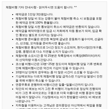
체험비행 기타 안내사항 - 읽어두시면 도움이 됩니다. ^^
예약금은 1인당 3만원입니다.
체험비행 당일 비 또는 강풍이 불어 체험비행 취소 시 보험금을 포함
한 예약금 전액 100% 환불됩니다.
체험비행 당일 사전 통보없이 취소시 예약금은 반환되지 않습니다.
예약금을 예약자명으로 입금 시 저희에게 자동 통보가 되며, 입금 확
인 통보는 별도로 드리지는 않습니다.
체험비행 준비물은 편안한 복장에 굽낮은 운동화가 필수이며, 선글라
스, 선크림, 모자등을 준비하시면 좋습니다.
체험비행은 통상적으로 1시간 정도가 소요되며, 현지사정(안개구름,
강풍, 풍향)으로 다소 지연될 소지가 있습니다.
체험비행 소요시간 중 약 25분은 착륙장에서 이륙장(865미터)까지
의 산악차량 이동시간입니다.
코스별 비행시간은 13분~25분 정도이며 체험비행 당일 기류 변화로
인해 체험비행시간은 약간의 가감이 있을 수 있습니다.
10명이상 단체의 경우에는 좀 더 많은 시간이 소요될 수 있습니다.
기상예보와는 다르게 체험비행 당일 급작스런 기상이상 발생시 안전
을 위해 비행이 취소될 수 있습니다.
연중무휴로 운행하며 비행시간은 일출~일몰시간까지 입니다.
약간의 비 예보는 비가 그친 후 비행이 가능하므로 정상적 진행되며
비가 그친 후 피어오르는 구름으로 더욱 아름다운 비행 풍경이 만들
어질 때가 많답니다.
기상청에서는 비가 한방울만 내려도 비 예보로
나온답니다. ^^
지하철을 이용하시는 고객님은 경의중앙선 아신역에서 픽업을 원할