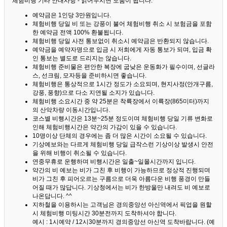
체험비행 기타 안내사항 - 읽어두시면 도움이 됩니다. ^^
예약금은 1인당 3만원입니다.
체험비행 당일 비 또는 강풍이 불어 체험비행 취소 시 보험금을 포함
한 예약금 전액 100% 환불됩니다.
체험비행 당일 사전 통보없이 취소시 예약금은 반환되지 않습니다.
예약금을 예약자명으로 입금 시 저희에게 자동 통보가 되며, 입금 확
인 통보는 별도로 드리지는 않습니다.
체험비행 준비물은 편안한 복장에 굽낮은 운동화가 필수이며, 선글라
스, 선크림, 모자등을 준비하시면 좋습니다.
체험비행은 통상적으로 1시간 정도가 소요되며, 현지사정(안개구름,
강풍, 풍향)으로 다소 지연될 소지가 있습니다.
체험비행 소요시간 중 약 25분은 착륙장에서 이륙장(865미터)까지
의 산악차량 이동시간입니다.
코스별 비행시간은 13분~25분 정도이며 체험비행 당일 기류 변화로
인해 체험비행시간은 약간의 가감이 있을 수 있습니다.
10명이상 단체의 경우에는 좀 더 많은 시간이 소요될 수 있습니다.
기상예보와는 다르게 체험비행 당일 급작스런 기상이상 발생시 안전
을 위해 비행이 취소될 수 있습니다.
연중무휴로 운행하며 비행시간은 일출~일몰시간까지 입니다.
약간의 비 예보는 비가 그친 후 비행이 가능하므로 정상적 진행되며
비가 그친 후 피어오르는 구름으로 더욱 아름다운 비행 풍경이 만들
어질 때가 많답니다.
기상청에서는 비가 한방울만 내려도 비 예보로
나온답니다. ^^
지하철을 이용하시는 고객님은 경의중앙선 아신역에서 픽업을 원할
시 체험비행 미팅시간 30분전까지 도착하셔야 합니다.
예시 : 1시예약 / 12시30분까지 경의중앙선 아신역 도착바랍니다. (예