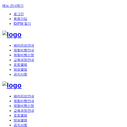
메뉴 건너뛰기
로그인
회원가입
ID/PW 찾기
패러러브안내
체험비행안내
체험비행신청
교육과정안내
포토앨범
방송앨범
공지사항
패러러브안내
체험비행안내
체험비행신청
교육과정안내
포토앨범
방송앨범
공지사항