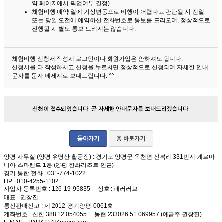
약 페이지에서 픽업여부 결정)
체험비행 예약 일에 기상변동으로 비행이 어렵다고 판단될 시 전일
또는 당일 오전에 예약하신 전화번호로 통보를 드리오며, 정상적으로
진행될 시 별도 통보 드리지는 않습니다.
체험비행 신청서 작성시 로그인이나 회원가입은 안하셔도 됩니다.
신청서를 다 작성하시고 신청을 누르시면 정상적으로 신청되며 자세한 안내
문자를 문자 메세지로 보내드립니다. ^^
신청이 접수되었습니다. 곧 자세한 안내문자를 보내드리겠습니다.
돌아가기
홈 바로가기
양평 사무실 (양평 유명산 활공장)
: 경기도 양평군 옥천면 신복리 331번지 게르마
니아 스파랜드 1층 (양평 한화리조트 인근)
경기 통합 전화
: 031-774-1022
HP
: 010-4255-1102
사업자 등록번호
: 126-19-95835
상호
: 패러러브
대표
: 권창진
통신판매신고
: 제 2012-경기양평-0061호
계좌번호
: 신한 388 12 054055 농협 233026 51 069957 (예금주 권창진)