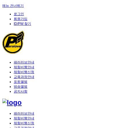
메뉴 건너뛰기
로그인
회원가입
ID/PW 찾기
패러러브안내
체험비행안내
체험비행신청
교육과정안내
포토앨범
방송앨범
공지사항
패러러브안내
체험비행안내
체험비행신청