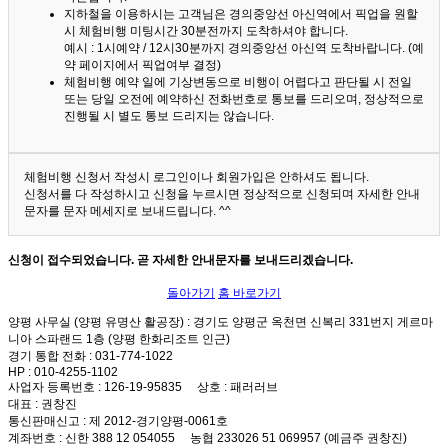
지하철을 이용하시는 고객님은 경의중앙선 아신역에서 픽업을 원할
시 체험비행 미팅시간 30분전까지 도착하셔야 합니다.
예시 : 1시예약 / 12시30분까지 경의중앙선 아신역 도착바랍니다. (예
약 페이지에서 픽업여부 결정)
체험비행 예약 일에 기상변동으로 비행이 어렵다고 판단될 시 전일
또는 당일 오전에 예약하신 전화번호로 통보를 드리오며, 정상적으로
진행될 시 별도 통보 드리지는 않습니다.
체험비행 신청서 작성시 로그인이나 회원가입은 안하셔도 됩니다.
신청서를 다 작성하시고 신청을 누르시면 정상적으로 신청되며 자세한 안내
문자를 문자 메세지로 보내드립니다. ^^
신청이 접수되었습니다. 곧 자세한 안내문자를 보내드리겠습니다.
돌아가기
홈 바로가기
양평 사무실 (양평 유명산 활공장)
: 경기도 양평군 옥천면 신복리 331번지 게르마
니아 스파랜드 1층 (양평 한화리조트 인근)
경기 통합 전화
: 031-774-1022
HP
: 010-4255-1102
사업자 등록번호
: 126-19-95835
상호
: 패러러브
대표
: 권창진
통신판매신고
: 제 2012-경기양평-0061호
계좌번호
: 신한 388 12 054055 농협 233026 51 069957 (예금주 권창진)