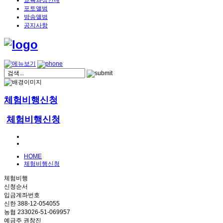
교육과정안내
포토앨범
방송앨범
공지사항
체험비행신청
체험비행신청
HOME
체험비행신청
체험비행
신청순서
입금계좌번호
신한 388-12-054055
농협 233026-51-069957
예금주 권창진