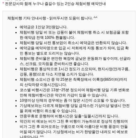
*
전문강사와 함께 누구나 즐길수 있는 2인승 체험비행 예약안내
체험비행 기타 안내사항 - 읽어두시면 도움이 됩니다. ^^
예약금은 1인당 3만원입니다.
체험비행 당일 비 또는 강풍이 불어 체험비행 취소 시 보험금을 포함
한 예약금 전액 100% 환불됩니다.
체험비행 당일 사전 통보없이 취소시 예약금은 반환되지 않습니다.
예약금을 예약자명으로 입금 시 저희에게 자동 통보가 되며, 입금 확
인 통보는 별도로 드리지는 않습니다.
체험비행 준비물은 편안한 복장에 굽낮은 운동화가 필수이며, 선글라
스, 선크림, 모자등을 준비하시면 좋습니다.
체험비행은 통상적으로 1시간 정도가 소요되며, 현지사정(안개구름,
강풍, 풍향)으로 다소 지연될 소지가 있습니다.
체험비행 소요시간 중 약 25분은 착륙장에서 이륙장(865미터)까지
의 산악차량 이동시간입니다.
코스별 비행시간은 13분~25분 정도이며 체험비행 당일 기류 변화로
인해 체험비행시간은 약간의 가감이 있을 수 있습니다.
10명이상 단체의 경우에는 좀 더 많은 시간이 소요될 수 있습니다.
기상예보와는 다르게 체험비행 당일 급작스런 기상이상 발생시 안전
을 위해 비행이 취소될 수 있습니다.
연중무휴로 운행하며 비행시간은 일출~일몰시간까지 입니다.
약간의 비 예보는 비가 그친 후 비행이 가능하므로 정상적 진행되며
비가 그친 후 피어오르는 구름으로 더욱 아름다운 비행 풍경이 만들
어질 때가 많답니다.
기상청에서는 비가 한방울만 내려도 비 예보로
나온답니다. ^^