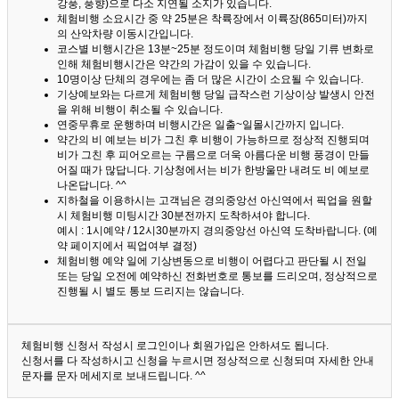
강풍, 풍향)으로 다소 지연될 소지가 있습니다.
체험비행 소요시간 중 약 25분은 착륙장에서 이륙장(865미터)까지
의 산악차량 이동시간입니다.
코스별 비행시간은 13분~25분 정도이며 체험비행 당일 기류 변화로
인해 체험비행시간은 약간의 가감이 있을 수 있습니다.
10명이상 단체의 경우에는 좀 더 많은 시간이 소요될 수 있습니다.
기상예보와는 다르게 체험비행 당일 급작스런 기상이상 발생시 안전
을 위해 비행이 취소될 수 있습니다.
연중무휴로 운행하며 비행시간은 일출~일몰시간까지 입니다.
약간의 비 예보는 비가 그친 후 비행이 가능하므로 정상적 진행되며
비가 그친 후 피어오르는 구름으로 더욱 아름다운 비행 풍경이 만들
어질 때가 많답니다.
기상청에서는 비가 한방울만 내려도 비 예보로
나온답니다. ^^
지하철을 이용하시는 고객님은 경의중앙선 아신역에서 픽업을 원할
시 체험비행 미팅시간 30분전까지 도착하셔야 합니다.
예시 : 1시예약 / 12시30분까지 경의중앙선 아신역 도착바랍니다. (예
약 페이지에서 픽업여부 결정)
체험비행 예약 일에 기상변동으로 비행이 어렵다고 판단될 시 전일
또는 당일 오전에 예약하신 전화번호로 통보를 드리오며, 정상적으로
진행될 시 별도 통보 드리지는 않습니다.
체험비행 신청서 작성시 로그인이나 회원가입은 안하셔도 됩니다.
신청서를 다 작성하시고 신청을 누르시면 정상적으로 신청되며 자세한 안내
문자를 문자 메세지로 보내드립니다. ^^