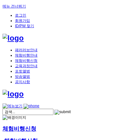
메뉴 건너뛰기
로그인
회원가입
ID/PW 찾기
패러러브안내
체험비행안내
체험비행신청
교육과정안내
포토앨범
방송앨범
공지사항
체험비행신청