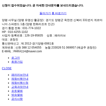
신청이 접수되었습니다. 곧 자세한 안내문자를 보내드리겠습니다.
돌아가기
홈 바로가기
양평 사무실 (양평 유명산 활공장)
: 경기도 양평군 옥천면 신복리 331번지 게르마
니아 스파랜드 1층 (양평 한화리조트 인근)
경기 통합 전화
: 031-774-1022
HP
: 010-4255-1102
사업자 등록번호
: 126-19-95835
상호
: 패러러브
대표
: 권창진
통신판매신고
: 제 2012-경기양평-0061호
계좌번호
: 신한 388 12 054055 농협 233026 51 069957 (예금주 권창진)
E-MAIL
: PARA114@naver.com
로그인
회원가입
CLOSE
패러러브안내
체험비행안내
체험비행신청
교육과정안내
포토앨범
방송앨범
공지사항