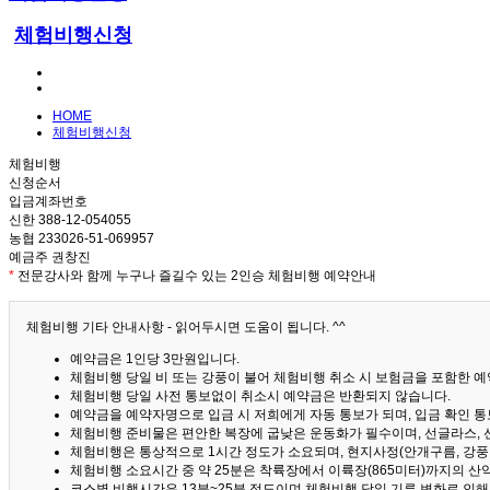
체험비행신청
HOME
체험비행신청
체험비행
신청순서
입금계좌번호
신한 388-12-054055
농협 233026-51-069957
예금주 권창진
*
전문강사와 함께 누구나 즐길수 있는 2인승 체험비행 예약안내
체험비행 기타 안내사항 - 읽어두시면 도움이 됩니다. ^^
예약금은 1인당 3만원입니다.
체험비행 당일 비 또는 강풍이 불어 체험비행 취소 시 보험금을 포함한 예약
체험비행 당일 사전 통보없이 취소시 예약금은 반환되지 않습니다.
예약금을 예약자명으로 입금 시 저희에게 자동 통보가 되며, 입금 확인 
체험비행 준비물은 편안한 복장에 굽낮은 운동화가 필수이며, 선글라스, 
체험비행은 통상적으로 1시간 정도가 소요되며, 현지사정(안개구름, 강풍,
체험비행 소요시간 중 약 25분은 착륙장에서 이륙장(865미터)까지의 
코스별 비행시간은 13분~25분 정도이며 체험비행 당일 기류 변화로 인