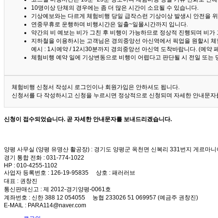
10명이상 단체의 경우에는 좀 더 많은 시간이 소요될 수 있습니다.
기상예보와는 다르게 체험비행 당일 급작스런 기상이상 발생시 안전을 위
연중무휴로 운행하며 비행시간은 일출~일몰시간까지 입니다.
약간의 비 예보는 비가 그친 후 비행이 가능하므로 정상적 진행되며 비가
지하철을 이용하시는 고객님은 경의중앙선 아신역에서 픽업을 원할시 체
예시 : 1시예약 / 12시30분까지 경의중앙선 아신역 도착바랍니다. (예약
체험비행 예약 일에 기상변동으로 비행이 어렵다고 판단될 시 전일 또는 
체험비행 신청서 작성시 로그인이나 회원가입은 안하셔도 됩니다.
신청서를 다 작성하시고 신청을 누르시면 정상적으로 신청되며 자세한 안내문자를
신청이 접수되었습니다. 곧 자세한 안내문자를 보내드리겠습니다.
양평 사무실 (양평 유명산 활공장)
: 경기도 양평군 옥천면 신복리 331번지 게르마니
경기 통합 전화
: 031-774-1022
HP
: 010-4255-1102
사업자 등록번호
: 126-19-95835
상호
: 패러러브
대표
: 권창진
통신판매신고
: 제 2012-경기양평-0061호
계좌번호
: 신한 388 12 054055 농협 233026 51 069957 (예금주 권창진)
E-MAIL
: PARA114@naver.com