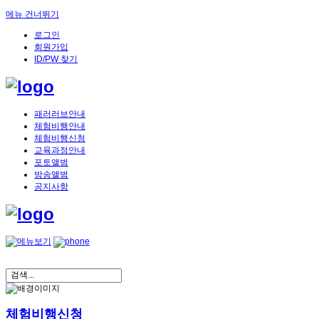
메뉴 건너뛰기
로그인
회원가입
ID/PW 찾기
패러러브안내
체험비행안내
체험비행신청
교육과정안내
포토앨범
방송앨범
공지사항
체험비행신청