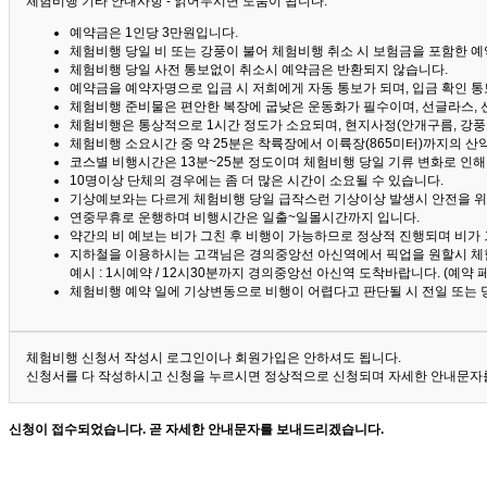
체험비행 기타 안내사항 - 읽어두시면 도움이 됩니다. ^^
예약금은 1인당 3만원입니다.
체험비행 당일 비 또는 강풍이 불어 체험비행 취소 시 보험금을 포함한 예약
체험비행 당일 사전 통보없이 취소시 예약금은 반환되지 않습니다.
예약금을 예약자명으로 입금 시 저희에게 자동 통보가 되며, 입금 확인 
체험비행 준비물은 편안한 복장에 굽낮은 운동화가 필수이며, 선글라스, 
체험비행은 통상적으로 1시간 정도가 소요되며, 현지사정(안개구름, 강풍,
체험비행 소요시간 중 약 25분은 착륙장에서 이륙장(865미터)까지의 
코스별 비행시간은 13분~25분 정도이며 체험비행 당일 기류 변화로 인
10명이상 단체의 경우에는 좀 더 많은 시간이 소요될 수 있습니다.
기상예보와는 다르게 체험비행 당일 급작스런 기상이상 발생시 안전을 위
연중무휴로 운행하며 비행시간은 일출~일몰시간까지 입니다.
약간의 비 예보는 비가 그친 후 비행이 가능하므로 정상적 진행되며 비가
지하철을 이용하시는 고객님은 경의중앙선 아신역에서 픽업을 원할시 체
예시 : 1시예약 / 12시30분까지 경의중앙선 아신역 도착바랍니다. (예약
체험비행 예약 일에 기상변동으로 비행이 어렵다고 판단될 시 전일 또는 
체험비행 신청서 작성시 로그인이나 회원가입은 안하셔도 됩니다.
신청서를 다 작성하시고 신청을 누르시면 정상적으로 신청되며 자세한 안내문자를
신청이 접수되었습니다. 곧 자세한 안내문자를 보내드리겠습니다.