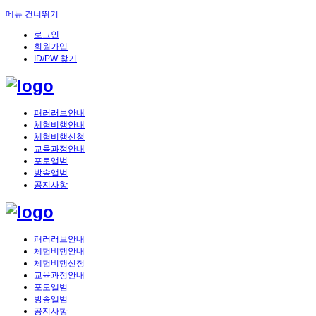
메뉴 건너뛰기
로그인
회원가입
ID/PW 찾기
패러러브안내
체험비행안내
체험비행신청
교육과정안내
포토앨범
방송앨범
공지사항
패러러브안내
체험비행안내
체험비행신청
교육과정안내
포토앨범
방송앨범
공지사항