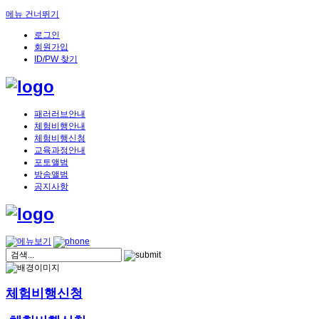
메뉴 건너뛰기
로그인
회원가입
ID/PW 찾기
패러러브안내
체험비행안내
체험비행신청
교육과정안내
포토앨범
방송앨범
공지사항
체험비행신청