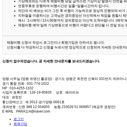
기상예보와는 다르게 체험비행 당일 급작스런 기상이상 발생시 안전을 위
연중무휴로 운행하며 비행시간은 일출~일몰시간까지 입니다.
약간의 비 예보는 비가 그친 후 비행이 가능하므로 정상적 진행되며 비가
지하철을 이용하시는 고객님은 경의중앙선 아신역에서 픽업을 원할시 체
예시 : 1시예약 / 12시30분까지 경의중앙선 아신역 도착바랍니다. (예약
체험비행 예약 일에 기상변동으로 비행이 어렵다고 판단될 시 전일 또는 
체험비행 신청서 작성시 로그인이나 회원가입은 안하셔도 됩니다.
신청서를 다 작성하시고 신청을 누르시면 정상적으로 신청되며 자세한 안내문자를
신청이 접수되었습니다. 곧 자세한 안내문자를 보내드리겠습니다.
양평 사무실 (양평 유명산 활공장)
: 경기도 양평군 옥천면 신복리 331번지 게르마니
경기 통합 전화
: 031-774-1022
HP
: 010-4255-1102
사업자 등록번호
: 126-19-95835
상호
: 패러러브
대표
: 권창진
통신판매신고
: 제 2012-경기양평-0061호
계좌번호
: 신한 388 12 054055 농협 233026 51 069957 (예금주 권창진)
E-MAIL
: PARA114@naver.com
로그인
회원가입