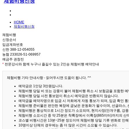
체험비행신청
HOME
체험비행신청
체험비행
신청순서
입금계좌번호
신한 388-12-054055
농협 233026-51-069957
예금주 권창진
*
전문강사와 함께 누구나 즐길수 있는 2인승 체험비행 예약안내
체험비행 기타 안내사항 - 읽어두시면 도움이 됩니다. ^^
예약금은 1인당 3만원입니다.
체험비행 당일 비 또는 강풍이 불어 체험비행 취소 시 보험금을 포함한 예약
체험비행 당일 사전 통보없이 취소시 예약금은 반환되지 않습니다.
예약금을 예약자명으로 입금 시 저희에게 자동 통보가 되며, 입금 확인 
체험비행 준비물은 편안한 복장에 굽낮은 운동화가 필수이며, 선글라스, 
체험비행은 통상적으로 1시간 정도가 소요되며, 현지사정(안개구름, 강풍,
체험비행 소요시간 중 약 25분은 착륙장에서 이륙장(865미터)까지의 
코스별 비행시간은 13분~25분 정도이며 체험비행 당일 기류 변화로 인
10명이상 단체의 경우에는 좀 더 많은 시간이 소요될 수 있습니다.