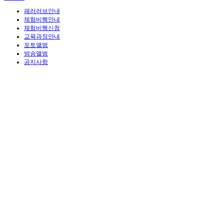
패러러브안내
체험비행안내
체험비행신청
교육과정안내
포토앨범
방송앨범
공지사항