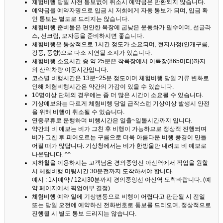
체험비행 당일 사전 통보없이 취소시 예약금은 반환되지 않습니다.
예약금을 예약자명으로 입금 시 저희에게 자동 통보가 되며, 입금 확
인 통보는 별도로 드리지는 않습니다.
체험비행 준비물은 편안한 복장에 굽낮은 운동화가 필수이며, 선글라
스, 선크림, 모자등을 준비하시면 좋습니다.
체험비행은 통상적으로 1시간 정도가 소요되며, 현지사정(안개구름,
강풍, 풍향)으로 다소 지연될 소지가 있습니다.
체험비행 소요시간 중 약 25분은 착륙장에서 이륙장(865미터)까지
의 산악차량 이동시간입니다.
코스별 비행시간은 13분~25분 정도이며 체험비행 당일 기류 변화로
인해 체험비행시간은 약간의 가감이 있을 수 있습니다.
10명이상 단체의 경우에는 좀 더 많은 시간이 소요될 수 있습니다.
기상예보와는 다르게 체험비행 당일 급작스런 기상이상 발생시 안전
을 위해 비행이 취소될 수 있습니다.
연중무휴로 운행하며 비행시간은 일출~일몰시간까지 입니다.
약간의 비 예보는 비가 그친 후 비행이 가능하므로 정상적 진행되며
비가 그친 후 피어오르는 구름으로 더욱 아름다운 비행 풍경이 만들
어질 때가 많답니다.
기상청에서는 비가 한방울만 내려도 비 예보로
나온답니다. ^^
지하철을 이용하시는 고객님은 경의중앙선 아신역에서 픽업을 원할
시 체험비행 미팅시간 30분전까지 도착하셔야 합니다.
예시 : 1시예약 / 12시30분까지 경의중앙선 아신역 도착바랍니다. (예
약 페이지에서 픽업여부 결정)
체험비행 예약 일에 기상변동으로 비행이 어렵다고 판단될 시 전일
또는 당일 오전에 예약하신 전화번호로 통보를 드리오며, 정상적으로
진행될 시 별도 통보 드리지는 않습니다.