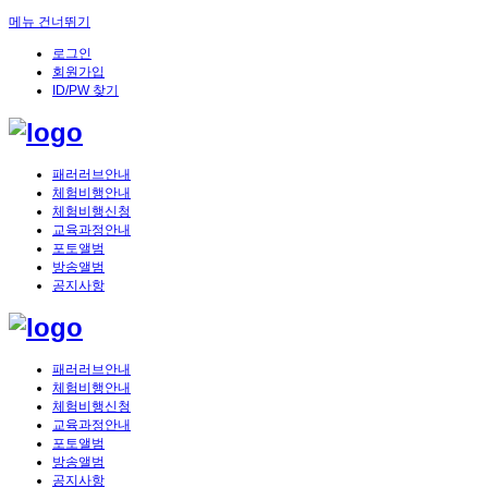
메뉴 건너뛰기
로그인
회원가입
ID/PW 찾기
패러러브안내
체험비행안내
체험비행신청
교육과정안내
포토앨범
방송앨범
공지사항
패러러브안내
체험비행안내
체험비행신청
교육과정안내
포토앨범
방송앨범
공지사항