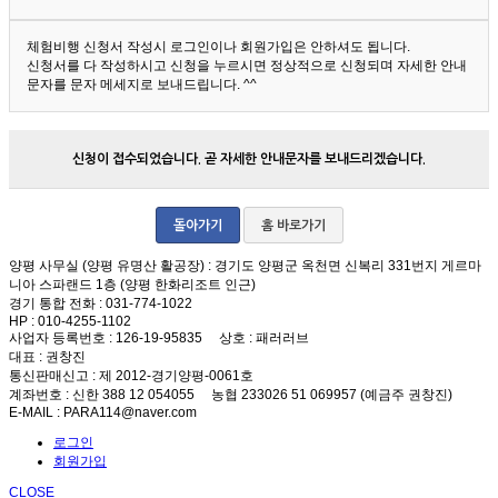
체험비행 신청서 작성시 로그인이나 회원가입은 안하셔도 됩니다.
신청서를 다 작성하시고 신청을 누르시면 정상적으로 신청되며 자세한 안내
문자를 문자 메세지로 보내드립니다. ^^
신청이 접수되었습니다. 곧 자세한 안내문자를 보내드리겠습니다.
돌아가기
홈 바로가기
양평 사무실 (양평 유명산 활공장)
: 경기도 양평군 옥천면 신복리 331번지 게르마
니아 스파랜드 1층 (양평 한화리조트 인근)
경기 통합 전화
: 031-774-1022
HP
: 010-4255-1102
사업자 등록번호
: 126-19-95835
상호
: 패러러브
대표
: 권창진
통신판매신고
: 제 2012-경기양평-0061호
계좌번호
: 신한 388 12 054055 농협 233026 51 069957 (예금주 권창진)
E-MAIL
: PARA114@naver.com
로그인
회원가입
CLOSE