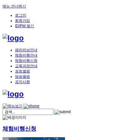
메뉴 건너뛰기
로그인
회원가입
ID/PW 찾기
패러러브안내
체험비행안내
체험비행신청
교육과정안내
포토앨범
방송앨범
공지사항
체험비행신청