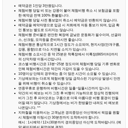
예약금은 1인당 3만원입니다.
체험비행 당일 비 또는 강풍이 불어 체험비행 취소 시 보험금을 포함
한 예약금 전액 100% 환불됩니다.
체험비행 당일 사전 통보없이 취소시 예약금은 반환되지 않습니다.
예약금을 예약자명으로 입금 시 저희에게 자동 통보가 되며, 입금 확
인 통보는 별도로 드리지는 않습니다.
체험비행 준비물은 편안한 복장에 굽낮은 운동화가 필수이며, 선글라
스, 선크림, 모자등을 준비하시면 좋습니다.
체험비행은 통상적으로 1시간 정도가 소요되며, 현지사정(안개구름,
강풍, 풍향)으로 다소 지연될 소지가 있습니다.
체험비행 소요시간 중 약 25분은 착륙장에서 이륙장(865미터)까지
의 산악차량 이동시간입니다.
코스별 비행시간은 13분~25분 정도이며 체험비행 당일 기류 변화로
인해 체험비행시간은 약간의 가감이 있을 수 있습니다.
10명이상 단체의 경우에는 좀 더 많은 시간이 소요될 수 있습니다.
기상예보와는 다르게 체험비행 당일 급작스런 기상이상 발생시 안전
을 위해 비행이 취소될 수 있습니다.
연중무휴로 운행하며 비행시간은 일출~일몰시간까지 입니다.
약간의 비 예보는 비가 그친 후 비행이 가능하므로 정상적 진행되며
비가 그친 후 피어오르는 구름으로 더욱 아름다운 비행 풍경이 만들
어질 때가 많답니다.
기상청에서는 비가 한방울만 내려도 비 예보로
나온답니다. ^^
지하철을 이용하시는 고객님은 경의중앙선 아신역에서 픽업을 원할
시 체험비행 미팅시간 30분전까지 도착하셔야 합니다.
예시 : 1시예약 / 12시30분까지 경의중앙선 아신역 도착바랍니다. (예
약 페이지에서 픽업여부 결정)