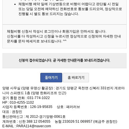
체험비행 예약 일에 기상변동으로 비행이 어렵다고 판단될 시 전일
또는 당일 오전에 예약하신 전화번호로 통보를 드리오며, 정상적으로
진행될 시 별도 통보 드리지는 않습니다.
체험비행 신청서 작성시 로그인이나 회원가입은 안하셔도 됩니다.
신청서를 다 작성하시고 신청을 누르시면 정상적으로 신청되며 자세한 안내
문자를 문자 메세지로 보내드립니다. ^^
신청이 접수되었습니다. 곧 자세한 안내문자를 보내드리겠습니다.
돌아가기
홈 바로가기
양평 사무실 (양평 유명산 활공장)
: 경기도 양평군 옥천면 신복리 331번지 게르마
니아 스파랜드 1층 (양평 한화리조트 인근)
경기 통합 전화
: 031-774-1022
HP
: 010-4255-1102
사업자 등록번호
: 126-19-95835
상호
: 패러러브
대표
: 권창진
통신판매신고
: 제 2012-경기양평-0061호
계좌번호
: 신한 388 12 054055 농협 233026 51 069957 (예금주 권창진)
E-MAIL
: PARA114@naver.com