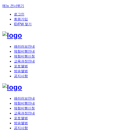
메뉴 건너뛰기
로그인
회원가입
ID/PW 찾기
패러러브안내
체험비행안내
체험비행신청
교육과정안내
포토앨범
방송앨범
공지사항
패러러브안내
체험비행안내
체험비행신청
교육과정안내
포토앨범
방송앨범
공지사항