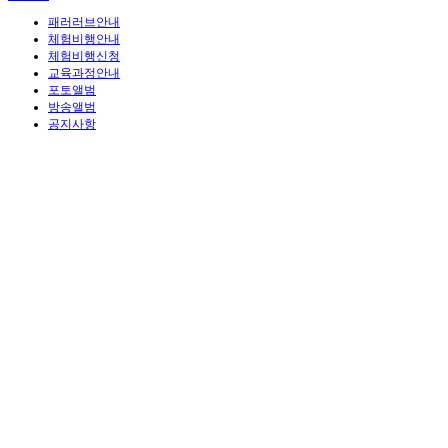
패러러브안내
체험비행안내
체험비행신청
교육과정안내
포토앨범
방송앨범
공지사항