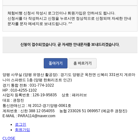
체험비행 신청서 작성시 로그인이나 회원가입은 안하셔도 됩니다.
신청서를 다 작성하시고 신청을 누르시면 정상적으로 신청되며 자세한 안내
문자를 문자 메세지로 보내드립니다. ^^
신청이 접수되었습니다. 곧 자세한 안내문자를 보내드리겠습니다.
돌아가기
홈 바로가기
양평 사무실 (양평 유명산 활공장)
: 경기도 양평군 옥천면 신복리 331번지 게르마
니아 스파랜드 1층 (양평 한화리조트 인근)
경기 통합 전화
: 031-774-1022
HP
: 010-4255-1102
사업자 등록번호
: 126-19-95835
상호
: 패러러브
대표
: 권창진
통신판매신고
: 제 2012-경기양평-0061호
계좌번호
: 신한 388 12 054055 농협 233026 51 069957 (예금주 권창진)
E-MAIL
: PARA114@naver.com
로그인
회원가입
CLOSE