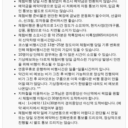
체험비행 당일 사전 통보없이 취소시 예약금은 반환되지 않습니다.
예약금을 예약자명으로 입금 시 저희에게 자동 통보가 되며, 입금 확
인 통보는 별도로 드리지는 않습니다.
체험비행 준비물은 편안한 복장에 굽낮은 운동화가 필수이며, 선글라
스, 선크림, 모자등을 준비하시면 좋습니다.
체험비행은 통상적으로 1시간 정도가 소요되며, 현지사정(안개구름,
강풍, 풍향)으로 다소 지연될 소지가 있습니다.
체험비행 소요시간 중 약 25분은 착륙장에서 이륙장(865미터)까지
의 산악차량 이동시간입니다.
코스별 비행시간은 13분~25분 정도이며 체험비행 당일 기류 변화로
인해 체험비행시간은 약간의 가감이 있을 수 있습니다.
10명이상 단체의 경우에는 좀 더 많은 시간이 소요될 수 있습니다.
기상예보와는 다르게 체험비행 당일 급작스런 기상이상 발생시 안전
을 위해 비행이 취소될 수 있습니다.
연중무휴로 운행하며 비행시간은 일출~일몰시간까지 입니다.
약간의 비 예보는 비가 그친 후 비행이 가능하므로 정상적 진행되며
비가 그친 후 피어오르는 구름으로 더욱 아름다운 비행 풍경이 만들
어질 때가 많답니다.
기상청에서는 비가 한방울만 내려도 비 예보로
나온답니다. ^^
지하철을 이용하시는 고객님은 경의중앙선 아신역에서 픽업을 원할
시 체험비행 미팅시간 30분전까지 도착하셔야 합니다.
예시 : 1시예약 / 12시30분까지 경의중앙선 아신역 도착바랍니다. (예
약 페이지에서 픽업여부 결정)
체험비행 예약 일에 기상변동으로 비행이 어렵다고 판단될 시 전일
또는 당일 오전에 예약하신 전화번호로 통보를 드리오며, 정상적으로
진행될 시 별도 통보 드리지는 않습니다.