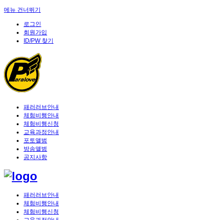
메뉴 건너뛰기
로그인
회원가입
ID/PW 찾기
패러러브안내
체험비행안내
체험비행신청
교육과정안내
포토앨범
방송앨범
공지사항
패러러브안내
체험비행안내
체험비행신청