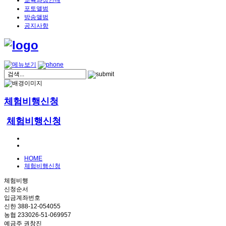
교육과정안내
포토앨범
방송앨범
공지사항
체험비행신청
체험비행신청
HOME
체험비행신청
체험비행
신청순서
입금계좌번호
신한 388-12-054055
농협 233026-51-069957
예금주 권창진