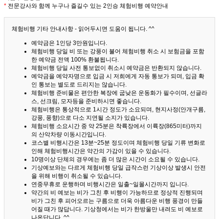
*
전문강사와 함께 누구나 즐길수 있는 2인승 체험비행 예약안내
체험비행 기타 안내사항 - 읽어두시면 도움이 됩니다. ^^
예약금은 1인당 3만원입니다.
체험비행 당일 비 또는 강풍이 불어 체험비행 취소 시 보험금을 포함
한 예약금 전액 100% 환불됩니다.
체험비행 당일 사전 통보없이 취소시 예약금은 반환되지 않습니다.
예약금을 예약자명으로 입금 시 저희에게 자동 통보가 되며, 입금 확
인 통보는 별도로 드리지는 않습니다.
체험비행 준비물은 편안한 복장에 굽낮은 운동화가 필수이며, 선글라
스, 선크림, 모자등을 준비하시면 좋습니다.
체험비행은 통상적으로 1시간 정도가 소요되며, 현지사정(안개구름,
강풍, 풍향)으로 다소 지연될 소지가 있습니다.
체험비행 소요시간 중 약 25분은 착륙장에서 이륙장(865미터)까지
의 산악차량 이동시간입니다.
코스별 비행시간은 13분~25분 정도이며 체험비행 당일 기류 변화로
인해 체험비행시간은 약간의 가감이 있을 수 있습니다.
10명이상 단체의 경우에는 좀 더 많은 시간이 소요될 수 있습니다.
기상예보와는 다르게 체험비행 당일 급작스런 기상이상 발생시 안전
을 위해 비행이 취소될 수 있습니다.
연중무휴로 운행하며 비행시간은 일출~일몰시간까지 입니다.
약간의 비 예보는 비가 그친 후 비행이 가능하므로 정상적 진행되며
비가 그친 후 피어오르는 구름으로 더욱 아름다운 비행 풍경이 만들
어질 때가 많답니다.
기상청에서는 비가 한방울만 내려도 비 예보로
나온답니다. ^^