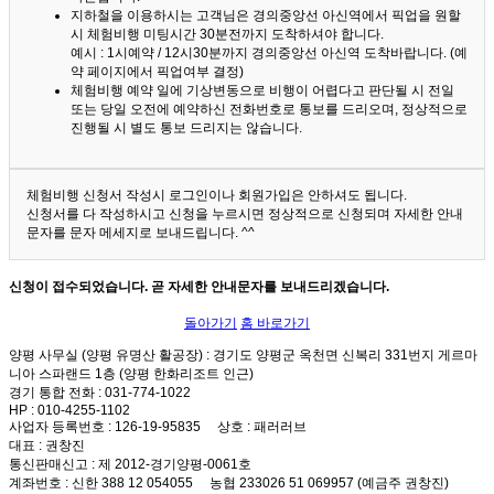
지하철을 이용하시는 고객님은 경의중앙선 아신역에서 픽업을 원할
시 체험비행 미팅시간 30분전까지 도착하셔야 합니다.
예시 : 1시예약 / 12시30분까지 경의중앙선 아신역 도착바랍니다. (예
약 페이지에서 픽업여부 결정)
체험비행 예약 일에 기상변동으로 비행이 어렵다고 판단될 시 전일
또는 당일 오전에 예약하신 전화번호로 통보를 드리오며, 정상적으로
진행될 시 별도 통보 드리지는 않습니다.
체험비행 신청서 작성시 로그인이나 회원가입은 안하셔도 됩니다.
신청서를 다 작성하시고 신청을 누르시면 정상적으로 신청되며 자세한 안내
문자를 문자 메세지로 보내드립니다. ^^
신청이 접수되었습니다. 곧 자세한 안내문자를 보내드리겠습니다.
돌아가기
홈 바로가기
양평 사무실 (양평 유명산 활공장)
: 경기도 양평군 옥천면 신복리 331번지 게르마
니아 스파랜드 1층 (양평 한화리조트 인근)
경기 통합 전화
: 031-774-1022
HP
: 010-4255-1102
사업자 등록번호
: 126-19-95835
상호
: 패러러브
대표
: 권창진
통신판매신고
: 제 2012-경기양평-0061호
계좌번호
: 신한 388 12 054055 농협 233026 51 069957 (예금주 권창진)