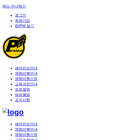
메뉴 건너뛰기
로그인
회원가입
ID/PW 찾기
패러러브안내
체험비행안내
체험비행신청
교육과정안내
포토앨범
방송앨범
공지사항
패러러브안내
체험비행안내
체험비행신청