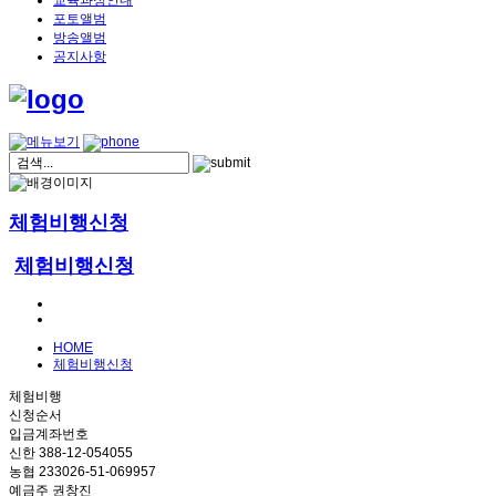
교육과정안내
포토앨범
방송앨범
공지사항
체험비행신청
체험비행신청
HOME
체험비행신청
체험비행
신청순서
입금계좌번호
신한 388-12-054055
농협 233026-51-069957
예금주 권창진