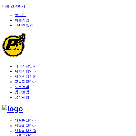
메뉴 건너뛰기
로그인
회원가입
ID/PW 찾기
패러러브안내
체험비행안내
체험비행신청
교육과정안내
포토앨범
방송앨범
공지사항
패러러브안내
체험비행안내
체험비행신청