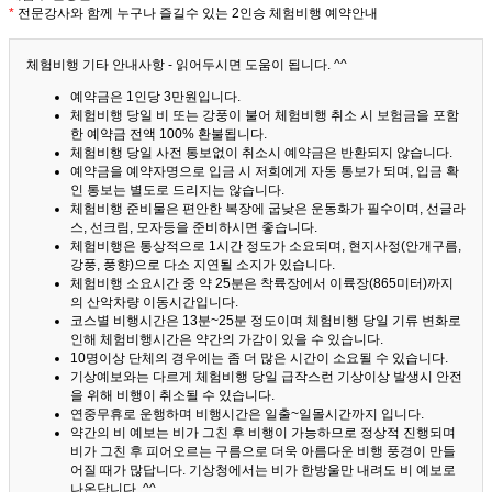
*
전문강사와 함께 누구나 즐길수 있는 2인승 체험비행 예약안내
체험비행 기타 안내사항 - 읽어두시면 도움이 됩니다. ^^
예약금은 1인당 3만원입니다.
체험비행 당일 비 또는 강풍이 불어 체험비행 취소 시 보험금을 포함
한 예약금 전액 100% 환불됩니다.
체험비행 당일 사전 통보없이 취소시 예약금은 반환되지 않습니다.
예약금을 예약자명으로 입금 시 저희에게 자동 통보가 되며, 입금 확
인 통보는 별도로 드리지는 않습니다.
체험비행 준비물은 편안한 복장에 굽낮은 운동화가 필수이며, 선글라
스, 선크림, 모자등을 준비하시면 좋습니다.
체험비행은 통상적으로 1시간 정도가 소요되며, 현지사정(안개구름,
강풍, 풍향)으로 다소 지연될 소지가 있습니다.
체험비행 소요시간 중 약 25분은 착륙장에서 이륙장(865미터)까지
의 산악차량 이동시간입니다.
코스별 비행시간은 13분~25분 정도이며 체험비행 당일 기류 변화로
인해 체험비행시간은 약간의 가감이 있을 수 있습니다.
10명이상 단체의 경우에는 좀 더 많은 시간이 소요될 수 있습니다.
기상예보와는 다르게 체험비행 당일 급작스런 기상이상 발생시 안전
을 위해 비행이 취소될 수 있습니다.
연중무휴로 운행하며 비행시간은 일출~일몰시간까지 입니다.
약간의 비 예보는 비가 그친 후 비행이 가능하므로 정상적 진행되며
비가 그친 후 피어오르는 구름으로 더욱 아름다운 비행 풍경이 만들
어질 때가 많답니다.
기상청에서는 비가 한방울만 내려도 비 예보로
나온답니다. ^^