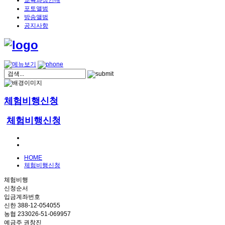
교육과정안내
포토앨범
방송앨범
공지사항
체험비행신청
체험비행신청
HOME
체험비행신청
체험비행
신청순서
입금계좌번호
신한 388-12-054055
농협 233026-51-069957
예금주 권창진