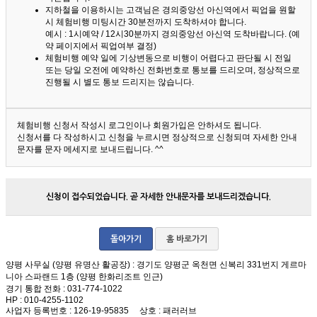
지하철을 이용하시는 고객님은 경의중앙선 아신역에서 픽업을 원할
시 체험비행 미팅시간 30분전까지 도착하셔야 합니다.
예시 : 1시예약 / 12시30분까지 경의중앙선 아신역 도착바랍니다. (예
약 페이지에서 픽업여부 결정)
체험비행 예약 일에 기상변동으로 비행이 어렵다고 판단될 시 전일
또는 당일 오전에 예약하신 전화번호로 통보를 드리오며, 정상적으로
진행될 시 별도 통보 드리지는 않습니다.
체험비행 신청서 작성시 로그인이나 회원가입은 안하셔도 됩니다.
신청서를 다 작성하시고 신청을 누르시면 정상적으로 신청되며 자세한 안내
문자를 문자 메세지로 보내드립니다. ^^
신청이 접수되었습니다. 곧 자세한 안내문자를 보내드리겠습니다.
돌아가기
홈 바로가기
양평 사무실 (양평 유명산 활공장)
: 경기도 양평군 옥천면 신복리 331번지 게르마
니아 스파랜드 1층 (양평 한화리조트 인근)
경기 통합 전화
: 031-774-1022
HP
: 010-4255-1102
사업자 등록번호
: 126-19-95835
상호
: 패러러브