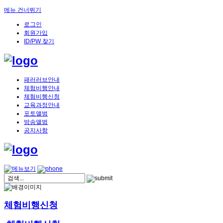
메뉴 건너뛰기
로그인
회원가입
ID/PW 찾기
패러러브안내
체험비행안내
체험비행신청
교육과정안내
포토앨범
방송앨범
공지사항
체험비행신청