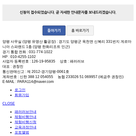
신청이 접수되었습니다. 곧 자세한 안내문자를 보내드리겠습니다.
돌아가기
홈 바로가기
양평 사무실 (양평 유명산 활공장)
: 경기도 양평군 옥천면 신복리 331번지 게르마
니아 스파랜드 1층 (양평 한화리조트 인근)
경기 통합 전화
: 031-774-1022
HP
: 010-4255-1102
사업자 등록번호
: 126-19-95835
상호
: 패러러브
대표
: 권창진
통신판매신고
: 제 2012-경기양평-0061호
계좌번호
: 신한 388 12 054055 농협 233026 51 069957 (예금주 권창진)
E-MAIL
: PARA114@naver.com
로그인
회원가입
CLOSE
패러러브안내
체험비행안내
체험비행신청
교육과정안내
포토앨범