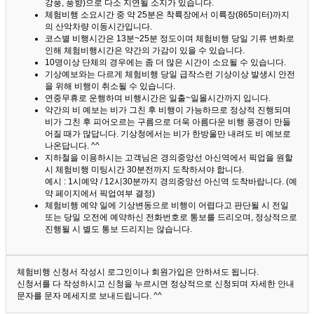
강풍, 풍향)으로 다소 지연될 소지가 있습니다.
체험비행 소요시간 중 약 25분은 착륙장에서 이륙장(865미터)까지
의 산악차량 이동시간입니다.
코스별 비행시간은 13분~25분 정도이며 체험비행 당일 기류 변화로
인해 체험비행시간은 약간의 가감이 있을 수 있습니다.
10명이상 단체의 경우에는 좀 더 많은 시간이 소요될 수 있습니다.
기상예보와는 다르게 체험비행 당일 급작스런 기상이상 발생시 안전
을 위해 비행이 취소될 수 있습니다.
연중무휴로 운행하며 비행시간은 일출~일몰시간까지 입니다.
약간의 비 예보는 비가 그친 후 비행이 가능하므로 정상적 진행되며
비가 그친 후 피어오르는 구름으로 더욱 아름다운 비행 풍경이 만들
어질 때가 많답니다.
기상청에서는 비가 한방울만 내려도 비 예보로
나온답니다. ^^
지하철을 이용하시는 고객님은 경의중앙선 아신역에서 픽업을 원할
시 체험비행 미팅시간 30분전까지 도착하셔야 합니다.
예시 : 1시예약 / 12시30분까지 경의중앙선 아신역 도착바랍니다. (예
약 페이지에서 픽업여부 결정)
체험비행 예약 일에 기상변동으로 비행이 어렵다고 판단될 시 전일
또는 당일 오전에 예약하신 전화번호로 통보를 드리오며, 정상적으로
진행될 시 별도 통보 드리지는 않습니다.
체험비행 신청서 작성시 로그인이나 회원가입은 안하셔도 됩니다.
신청서를 다 작성하시고 신청을 누르시면 정상적으로 신청되며 자세한 안내
문자를 문자 메세지로 보내드립니다. ^^