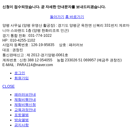
신청이 접수되었습니다. 곧 자세한 안내문자를 보내드리겠습니다.
돌아가기
홈 바로가기
양평 사무실 (양평 유명산 활공장)
: 경기도 양평군 옥천면 신복리 331번지 게르마
니아 스파랜드 1층 (양평 한화리조트 인근)
경기 통합 전화
: 031-774-1022
HP
: 010-4255-1102
사업자 등록번호
: 126-19-95835
상호
: 패러러브
대표
: 권창진
통신판매신고
: 제 2012-경기양평-0061호
계좌번호
: 신한 388 12 054055 농협 233026 51 069957 (예금주 권창진)
E-MAIL
: PARA114@naver.com
로그인
회원가입
CLOSE
패러러브안내
체험비행안내
체험비행신청
교육과정안내
포토앨범
방송앨범
공지사항