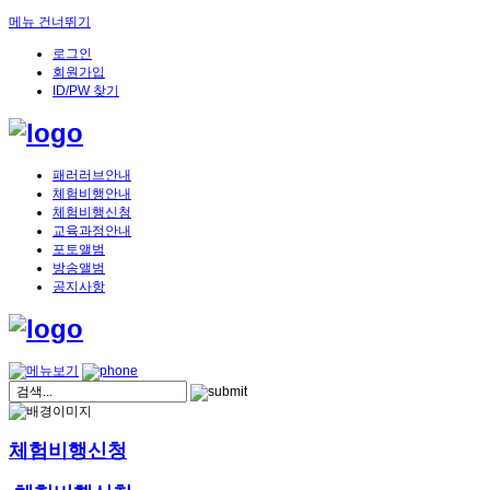
메뉴 건너뛰기
로그인
회원가입
ID/PW 찾기
패러러브안내
체험비행안내
체험비행신청
교육과정안내
포토앨범
방송앨범
공지사항
체험비행신청