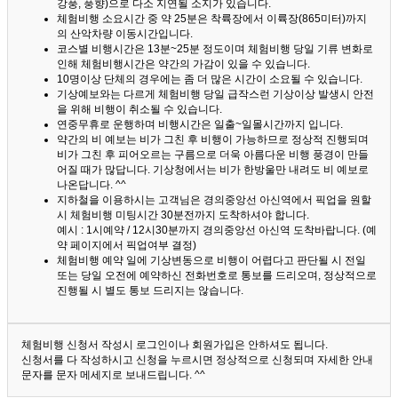
강풍, 풍향)으로 다소 지연될 소지가 있습니다.
체험비행 소요시간 중 약 25분은 착륙장에서 이륙장(865미터)까지
의 산악차량 이동시간입니다.
코스별 비행시간은 13분~25분 정도이며 체험비행 당일 기류 변화로
인해 체험비행시간은 약간의 가감이 있을 수 있습니다.
10명이상 단체의 경우에는 좀 더 많은 시간이 소요될 수 있습니다.
기상예보와는 다르게 체험비행 당일 급작스런 기상이상 발생시 안전
을 위해 비행이 취소될 수 있습니다.
연중무휴로 운행하며 비행시간은 일출~일몰시간까지 입니다.
약간의 비 예보는 비가 그친 후 비행이 가능하므로 정상적 진행되며
비가 그친 후 피어오르는 구름으로 더욱 아름다운 비행 풍경이 만들
어질 때가 많답니다.
기상청에서는 비가 한방울만 내려도 비 예보로
나온답니다. ^^
지하철을 이용하시는 고객님은 경의중앙선 아신역에서 픽업을 원할
시 체험비행 미팅시간 30분전까지 도착하셔야 합니다.
예시 : 1시예약 / 12시30분까지 경의중앙선 아신역 도착바랍니다. (예
약 페이지에서 픽업여부 결정)
체험비행 예약 일에 기상변동으로 비행이 어렵다고 판단될 시 전일
또는 당일 오전에 예약하신 전화번호로 통보를 드리오며, 정상적으로
진행될 시 별도 통보 드리지는 않습니다.
체험비행 신청서 작성시 로그인이나 회원가입은 안하셔도 됩니다.
신청서를 다 작성하시고 신청을 누르시면 정상적으로 신청되며 자세한 안내
문자를 문자 메세지로 보내드립니다. ^^