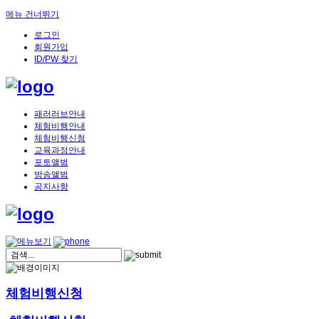
메뉴 건너뛰기
로그인
회원가입
ID/PW 찾기
패러러브안내
체험비행안내
체험비행신청
교육과정안내
포토앨범
방송앨범
공지사항
체험비행신청