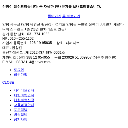
신청이 접수되었습니다. 곧 자세한 안내문자를 보내드리겠습니다.
돌아가기
홈 바로가기
양평 사무실 (양평 유명산 활공장)
: 경기도 양평군 옥천면 신복리 331번지 게르마
니아 스파랜드 1층 (양평 한화리조트 인근)
경기 통합 전화
: 031-774-1022
HP
: 010-4255-1102
사업자 등록번호
: 126-19-95835
상호
: 패러러브
대표
: 권창진
통신판매신고
: 제 2012-경기양평-0061호
계좌번호
: 신한 388 12 054055 농협 233026 51 069957 (예금주 권창진)
E-MAIL
: PARA114@naver.com
로그인
회원가입
CLOSE
패러러브안내
체험비행안내
체험비행신청
교육과정안내
포토앨범
방송앨범
공지사항