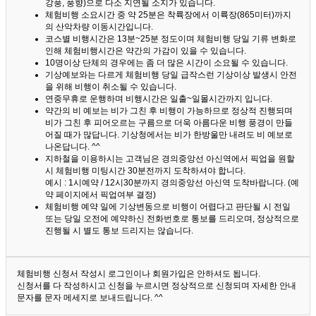
강풍, 풍향)으로 다소 지연될 소지가 있습니다.
체험비행 소요시간 중 약 25분은 착륙장에서 이륙장(865미터)까지
의 산악차량 이동시간입니다.
코스별 비행시간은 13분~25분 정도이며 체험비행 당일 기류 변화로
인해 체험비행시간은 약간의 가감이 있을 수 있습니다.
10명이상 단체의 경우에는 좀 더 많은 시간이 소요될 수 있습니다.
기상예보와는 다르게 체험비행 당일 급작스런 기상이상 발생시 안전
을 위해 비행이 취소될 수 있습니다.
연중무휴로 운행하며 비행시간은 일출~일몰시간까지 입니다.
약간의 비 예보는 비가 그친 후 비행이 가능하므로 정상적 진행되며
비가 그친 후 피어오르는 구름으로 더욱 아름다운 비행 풍경이 만들
어질 때가 많답니다.
기상청에서는 비가 한방울만 내려도 비 예보로
나온답니다. ^^
지하철을 이용하시는 고객님은 경의중앙선 아신역에서 픽업을 원할
시 체험비행 미팅시간 30분전까지 도착하셔야 합니다.
예시 : 1시예약 / 12시30분까지 경의중앙선 아신역 도착바랍니다. (예
약 페이지에서 픽업여부 결정)
체험비행 예약 일에 기상변동으로 비행이 어렵다고 판단될 시 전일
또는 당일 오전에 예약하신 전화번호로 통보를 드리오며, 정상적으로
진행될 시 별도 통보 드리지는 않습니다.
체험비행 신청서 작성시 로그인이나 회원가입은 안하셔도 됩니다.
신청서를 다 작성하시고 신청을 누르시면 정상적으로 신청되며 자세한 안내
문자를 문자 메세지로 보내드립니다. ^^