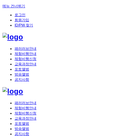
메뉴 건너뛰기
로그인
회원가입
ID/PW 찾기
패러러브안내
체험비행안내
체험비행신청
교육과정안내
포토앨범
방송앨범
공지사항
패러러브안내
체험비행안내
체험비행신청
교육과정안내
포토앨범
방송앨범
공지사항