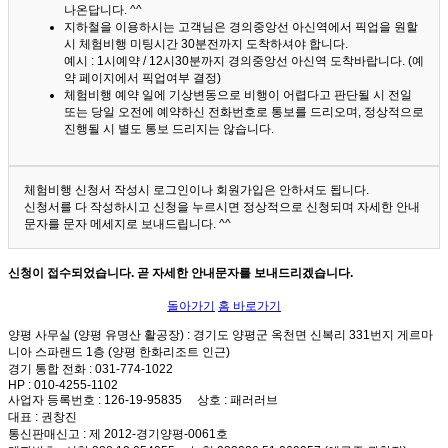
나온답니다. ^^
지하철을 이용하시는 고객님은 경의중앙선 아신역에서 픽업을 원할
시 체험비행 미팅시간 30분전까지 도착하셔야 합니다.
예시 : 1시예약 / 12시30분까지 경의중앙선 아신역 도착바랍니다. (예
약 페이지에서 픽업여부 결정)
체험비행 예약 일에 기상변동으로 비행이 어렵다고 판단될 시 전일
또는 당일 오전에 예약하신 전화번호로 통보를 드리오며, 정상적으로
진행될 시 별도 통보 드리지는 않습니다.
체험비행 신청서 작성시 로그인이나 회원가입은 안하셔도 됩니다.
신청서를 다 작성하시고 신청을 누르시면 정상적으로 신청되며 자세한 안내
문자를 문자 메세지로 보내드립니다. ^^
신청이 접수되었습니다. 곧 자세한 안내문자를 보내드리겠습니다.
돌아가기
홈 바로가기
양평 사무실 (양평 유명산 활공장)
: 경기도 양평군 옥천면 신복리 331번지 게르마
니아 스파랜드 1층 (양평 한화리조트 인근)
경기 통합 전화
: 031-774-1022
HP
: 010-4255-1102
사업자 등록번호
: 126-19-95835
상호
: 패러러브
대표
: 권창진
통신판매신고
: 제 2012-경기양평-0061호