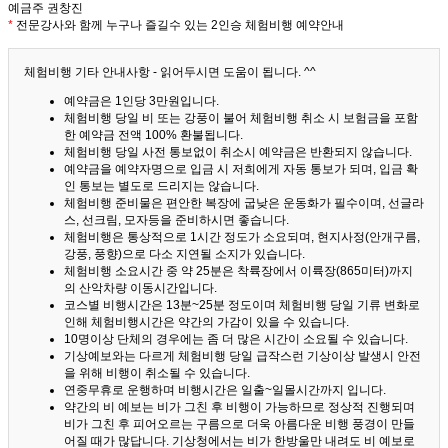
예금주 권창진
*
전문강사와 함께 누구나 즐길수 있는 2인승 체험비행 예약안내
체험비행 기타 안내사항 - 읽어두시면 도움이 됩니다. ^^
예약금은 1인당 3만원입니다.
체험비행 당일 비 또는 강풍이 불어 체험비행 취소 시 보험금을 포함
한 예약금 전액 100% 환불됩니다.
체험비행 당일 사전 통보없이 취소시 예약금은 반환되지 않습니다.
예약금을 예약자명으로 입금 시 저희에게 자동 통보가 되며, 입금 확
인 통보는 별도로 드리지는 않습니다.
체험비행 준비물은 편안한 복장에 굽낮은 운동화가 필수이며, 선글라
스, 선크림, 모자등을 준비하시면 좋습니다.
체험비행은 통상적으로 1시간 정도가 소요되며, 현지사정(안개구름,
강풍, 풍향)으로 다소 지연될 소지가 있습니다.
체험비행 소요시간 중 약 25분은 착륙장에서 이륙장(865미터)까지
의 산악차량 이동시간입니다.
코스별 비행시간은 13분~25분 정도이며 체험비행 당일 기류 변화로
인해 체험비행시간은 약간의 가감이 있을 수 있습니다.
10명이상 단체의 경우에는 좀 더 많은 시간이 소요될 수 있습니다.
기상예보와는 다르게 체험비행 당일 급작스런 기상이상 발생시 안전
을 위해 비행이 취소될 수 있습니다.
연중무휴로 운행하며 비행시간은 일출~일몰시간까지 입니다.
약간의 비 예보는 비가 그친 후 비행이 가능하므로 정상적 진행되며
비가 그친 후 피어오르는 구름으로 더욱 아름다운 비행 풍경이 만들
어질 때가 많답니다.
기상청에서는 비가 한방울만 내려도 비 예보로