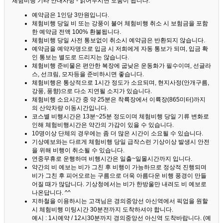
체험비행 기타 안내사항 - 읽어두시면 도움이 됩니다. ^^
예약금은 1인당 3만원입니다.
체험비행 당일 비 또는 강풍이 불어 체험비행 취소 시 보험금을 포함
한 예약금 전액 100% 환불됩니다.
체험비행 당일 사전 통보없이 취소시 예약금은 반환되지 않습니다.
예약금을 예약자명으로 입금 시 저희에게 자동 통보가 되며, 입금 확
인 통보는 별도로 드리지는 않습니다.
체험비행 준비물은 편안한 복장에 굽낮은 운동화가 필수이며, 선글라
스, 선크림, 모자등을 준비하시면 좋습니다.
체험비행은 통상적으로 1시간 정도가 소요되며, 현지사정(안개구름,
강풍, 풍향)으로 다소 지연될 소지가 있습니다.
체험비행 소요시간 중 약 25분은 착륙장에서 이륙장(865미터)까지
의 산악차량 이동시간입니다.
코스별 비행시간은 13분~25분 정도이며 체험비행 당일 기류 변화로
인해 체험비행시간은 약간의 가감이 있을 수 있습니다.
10명이상 단체의 경우에는 좀 더 많은 시간이 소요될 수 있습니다.
기상예보와는 다르게 체험비행 당일 급작스런 기상이상 발생시 안전
을 위해 비행이 취소될 수 있습니다.
연중무휴로 운행하며 비행시간은 일출~일몰시간까지 입니다.
약간의 비 예보는 비가 그친 후 비행이 가능하므로 정상적 진행되며
비가 그친 후 피어오르는 구름으로 더욱 아름다운 비행 풍경이 만들
어질 때가 많답니다.
기상청에서는 비가 한방울만 내려도 비 예보로
나온답니다. ^^
지하철을 이용하시는 고객님은 경의중앙선 아신역에서 픽업을 원할
시 체험비행 미팅시간 30분전까지 도착하셔야 합니다.
예시 : 1시예약 / 12시30분까지 경의중앙선 아신역 도착바랍니다. (예