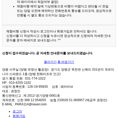
약 페이지에서 픽업여부 결정)
체험비행 예약 일에 기상변동으로 비행이 어렵다고 판단될 시 전일
또는 당일 오전에 예약하신 전화번호로 통보를 드리오며, 정상적으로
진행될 시 별도 통보 드리지는 않습니다.
체험비행 신청서 작성시 로그인이나 회원가입은 안하셔도 됩니다.
신청서를 다 작성하시고 신청을 누르시면 정상적으로 신청되며 자세한 안내
문자를 문자 메세지로 보내드립니다. ^^
신청이 접수되었습니다. 곧 자세한 안내문자를 보내드리겠습니다.
돌아가기
홈 바로가기
양평 사무실 (양평 유명산 활공장)
: 경기도 양평군 옥천면 신복리 331번지 게르마
니아 스파랜드 1층 (양평 한화리조트 인근)
경기 통합 전화
: 031-774-1022
HP
: 010-4255-1102
사업자 등록번호
: 126-19-95835
상호
: 패러러브
대표
: 권창진
통신판매신고
: 제 2012-경기양평-0061호
계좌번호
: 신한 388 12 054055 농협 233026 51 069957 (예금주 권창진)
E-MAIL
: PARA114@naver.com
로그인
회원가입