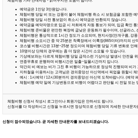
체험비행 기타 안내사항 - 읽어두시면 도움이 됩니다. ^^
예약금은 1인당 3만원입니다.
체험비행 당일 비 또는 강풍이 불어 체험비행 취소 시 보험금을 포함한 예약
체험비행 당일 사전 통보없이 취소시 예약금은 반환되지 않습니다.
예약금을 예약자명으로 입금 시 저희에게 자동 통보가 되며, 입금 확인 
체험비행 준비물은 편안한 복장에 굽낮은 운동화가 필수이며, 선글라스, 
체험비행은 통상적으로 1시간 정도가 소요되며, 현지사정(안개구름, 강풍,
체험비행 소요시간 중 약 25분은 착륙장에서 이륙장(865미터)까지의 
코스별 비행시간은 13분~25분 정도이며 체험비행 당일 기류 변화로 인
10명이상 단체의 경우에는 좀 더 많은 시간이 소요될 수 있습니다.
기상예보와는 다르게 체험비행 당일 급작스런 기상이상 발생시 안전을 위
연중무휴로 운행하며 비행시간은 일출~일몰시간까지 입니다.
약간의 비 예보는 비가 그친 후 비행이 가능하므로 정상적 진행되며 비가
지하철을 이용하시는 고객님은 경의중앙선 아신역에서 픽업을 원할시 체
예시 : 1시예약 / 12시30분까지 경의중앙선 아신역 도착바랍니다. (예약
체험비행 예약 일에 기상변동으로 비행이 어렵다고 판단될 시 전일 또는 
체험비행 신청서 작성시 로그인이나 회원가입은 안하셔도 됩니다.
신청서를 다 작성하시고 신청을 누르시면 정상적으로 신청되며 자세한 안내문자를
신청이 접수되었습니다. 곧 자세한 안내문자를 보내드리겠습니다.