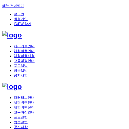
메뉴 건너뛰기
로그인
회원가입
ID/PW 찾기
패러러브안내
체험비행안내
체험비행신청
교육과정안내
포토앨범
방송앨범
공지사항
패러러브안내
체험비행안내
체험비행신청
교육과정안내
포토앨범
방송앨범
공지사항