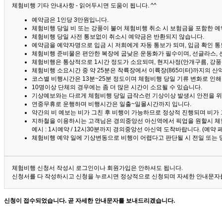
체험비행 기타 안내사항 - 읽어두시면 도움이 됩니다. ^^
예약금은 1인당 3만원입니다.
체험비행 당일 비 또는 강풍이 불어 체험비행 취소 시 보험금을 포함한 예약
체험비행 당일 사전 통보없이 취소시 예약금은 반환되지 않습니다.
예약금을 예약자명으로 입금 시 저희에게 자동 통보가 되며, 입금 확인 
체험비행 준비물은 편안한 복장에 굽낮은 운동화가 필수이며, 선글라스, 
체험비행은 통상적으로 1시간 정도가 소요되며, 현지사정(안개구름, 강풍,
체험비행 소요시간 중 약 25분은 착륙장에서 이륙장(865미터)까지의 
코스별 비행시간은 13분~25분 정도이며 체험비행 당일 기류 변화로 인
10명이상 단체의 경우에는 좀 더 많은 시간이 소요될 수 있습니다.
기상예보와는 다르게 체험비행 당일 급작스런 기상이상 발생시 안전을 위
연중무휴로 운행하며 비행시간은 일출~일몰시간까지 입니다.
약간의 비 예보는 비가 그친 후 비행이 가능하므로 정상적 진행되며 비가
지하철을 이용하시는 고객님은 경의중앙선 아신역에서 픽업을 원할시 체
예시 : 1시예약 / 12시30분까지 경의중앙선 아신역 도착바랍니다. (예약
체험비행 예약 일에 기상변동으로 비행이 어렵다고 판단될 시 전일 또는 
체험비행 신청서 작성시 로그인이나 회원가입은 안하셔도 됩니다.
신청서를 다 작성하시고 신청을 누르시면 정상적으로 신청되며 자세한 안내문자를
신청이 접수되었습니다. 곧 자세한 안내문자를 보내드리겠습니다.