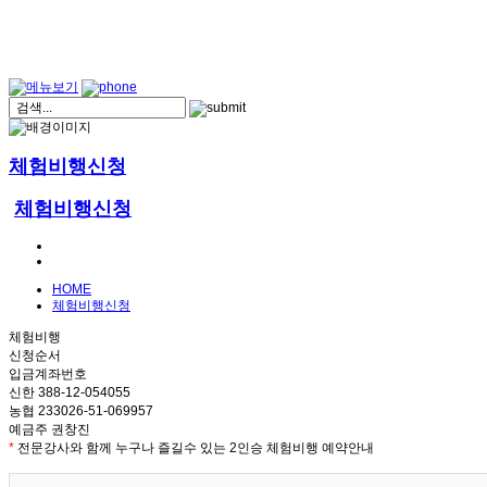
체험비행신청
체험비행신청
HOME
체험비행신청
체험비행
신청순서
입금계좌번호
신한 388-12-054055
농협 233026-51-069957
예금주 권창진
*
전문강사와 함께 누구나 즐길수 있는 2인승 체험비행 예약안내