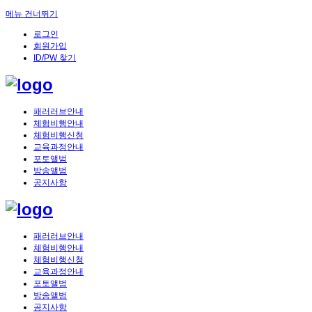
메뉴 건너뛰기
로그인
회원가입
ID/PW 찾기
패러러브안내
체험비행안내
체험비행신청
교육과정안내
포토앨범
방송앨범
공지사항
패러러브안내
체험비행안내
체험비행신청
교육과정안내
포토앨범
방송앨범
공지사항