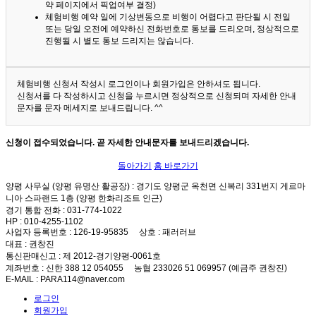
약 페이지에서 픽업여부 결정)
체험비행 예약 일에 기상변동으로 비행이 어렵다고 판단될 시 전일
또는 당일 오전에 예약하신 전화번호로 통보를 드리오며, 정상적으로
진행될 시 별도 통보 드리지는 않습니다.
체험비행 신청서 작성시 로그인이나 회원가입은 안하셔도 됩니다.
신청서를 다 작성하시고 신청을 누르시면 정상적으로 신청되며 자세한 안내
문자를 문자 메세지로 보내드립니다. ^^
신청이 접수되었습니다. 곧 자세한 안내문자를 보내드리겠습니다.
돌아가기
홈 바로가기
양평 사무실 (양평 유명산 활공장)
: 경기도 양평군 옥천면 신복리 331번지 게르마
니아 스파랜드 1층 (양평 한화리조트 인근)
경기 통합 전화
: 031-774-1022
HP
: 010-4255-1102
사업자 등록번호
: 126-19-95835
상호
: 패러러브
대표
: 권창진
통신판매신고
: 제 2012-경기양평-0061호
계좌번호
: 신한 388 12 054055 농협 233026 51 069957 (예금주 권창진)
E-MAIL
: PARA114@naver.com
로그인
회원가입