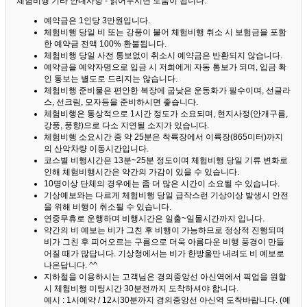
체험비행 기타 안내사항 - 읽어두시면 도움이 됩니다. ^^
예약금은 1인당 3만원입니다.
체험비행 당일 비 또는 강풍이 불어 체험비행 취소 시 보험금을 포함
한 예약금 전액 100% 환불됩니다.
체험비행 당일 사전 통보없이 취소시 예약금은 반환되지 않습니다.
예약금을 예약자명으로 입금 시 저희에게 자동 통보가 되며, 입금 확
인 통보는 별도로 드리지는 않습니다.
체험비행 준비물은 편안한 복장에 굽낮은 운동화가 필수이며, 선글라
스, 선크림, 모자등을 준비하시면 좋습니다.
체험비행은 통상적으로 1시간 정도가 소요되며, 현지사정(안개구름,
강풍, 풍향)으로 다소 지연될 소지가 있습니다.
체험비행 소요시간 중 약 25분은 착륙장에서 이륙장(865미터)까지
의 산악차량 이동시간입니다.
코스별 비행시간은 13분~25분 정도이며 체험비행 당일 기류 변화로
인해 체험비행시간은 약간의 가감이 있을 수 있습니다.
10명이상 단체의 경우에는 좀 더 많은 시간이 소요될 수 있습니다.
기상예보와는 다르게 체험비행 당일 급작스런 기상이상 발생시 안전
을 위해 비행이 취소될 수 있습니다.
연중무휴로 운행하며 비행시간은 일출~일몰시간까지 입니다.
약간의 비 예보는 비가 그친 후 비행이 가능하므로 정상적 진행되며
비가 그친 후 피어오르는 구름으로 더욱 아름다운 비행 풍경이 만들
어질 때가 많답니다.
기상청에서는 비가 한방울만 내려도 비 예보로
나온답니다. ^^
지하철을 이용하시는 고객님은 경의중앙선 아신역에서 픽업을 원할
시 체험비행 미팅시간 30분전까지 도착하셔야 합니다.
예시 : 1시예약 / 12시30분까지 경의중앙선 아신역 도착바랍니다. (예