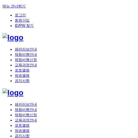
메뉴 건너뛰기
로그인
회원가입
ID/PW 찾기
패러러브안내
체험비행안내
체험비행신청
교육과정안내
포토앨범
방송앨범
공지사항
패러러브안내
체험비행안내
체험비행신청
교육과정안내
포토앨범
방송앨범
공지사항