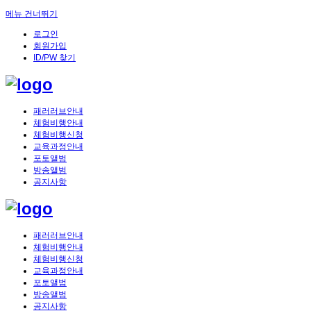
메뉴 건너뛰기
로그인
회원가입
ID/PW 찾기
패러러브안내
체험비행안내
체험비행신청
교육과정안내
포토앨범
방송앨범
공지사항
패러러브안내
체험비행안내
체험비행신청
교육과정안내
포토앨범
방송앨범
공지사항