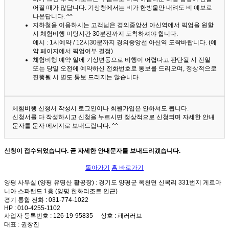
어질 때가 많답니다.
기상청에서는 비가 한방울만 내려도 비 예보로
나온답니다. ^^
지하철을 이용하시는 고객님은 경의중앙선 아신역에서 픽업을 원할
시 체험비행 미팅시간 30분전까지 도착하셔야 합니다.
예시 : 1시예약 / 12시30분까지 경의중앙선 아신역 도착바랍니다. (예
약 페이지에서 픽업여부 결정)
체험비행 예약 일에 기상변동으로 비행이 어렵다고 판단될 시 전일
또는 당일 오전에 예약하신 전화번호로 통보를 드리오며, 정상적으로
진행될 시 별도 통보 드리지는 않습니다.
체험비행 신청서 작성시 로그인이나 회원가입은 안하셔도 됩니다.
신청서를 다 작성하시고 신청을 누르시면 정상적으로 신청되며 자세한 안내
문자를 문자 메세지로 보내드립니다. ^^
신청이 접수되었습니다. 곧 자세한 안내문자를 보내드리겠습니다.
돌아가기
홈 바로가기
양평 사무실 (양평 유명산 활공장)
: 경기도 양평군 옥천면 신복리 331번지 게르마
니아 스파랜드 1층 (양평 한화리조트 인근)
경기 통합 전화
: 031-774-1022
HP
: 010-4255-1102
사업자 등록번호
: 126-19-95835
상호
: 패러러브
대표
: 권창진