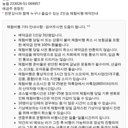
농협 233026-51-069957
예금주 권창진
*
전문강사와 함께 누구나 즐길수 있는 2인승 체험비행 예약안내
체험비행 기타 안내사항 - 읽어두시면 도움이 됩니다. ^^
예약금은 1인당 3만원입니다.
체험비행 당일 비 또는 강풍이 불어 체험비행 취소 시 보험금을 포함
한 예약금 전액 100% 환불됩니다.
체험비행 당일 사전 통보없이 취소시 예약금은 반환되지 않습니다.
예약금을 예약자명으로 입금 시 저희에게 자동 통보가 되며, 입금 확
인 통보는 별도로 드리지는 않습니다.
체험비행 준비물은 편안한 복장에 굽낮은 운동화가 필수이며, 선글라
스, 선크림, 모자등을 준비하시면 좋습니다.
체험비행은 통상적으로 1시간 정도가 소요되며, 현지사정(안개구름,
강풍, 풍향)으로 다소 지연될 소지가 있습니다.
체험비행 소요시간 중 약 25분은 착륙장에서 이륙장(865미터)까지
의 산악차량 이동시간입니다.
코스별 비행시간은 13분~25분 정도이며 체험비행 당일 기류 변화로
인해 체험비행시간은 약간의 가감이 있을 수 있습니다.
10명이상 단체의 경우에는 좀 더 많은 시간이 소요될 수 있습니다.
기상예보와는 다르게 체험비행 당일 급작스런 기상이상 발생시 안전
을 위해 비행이 취소될 수 있습니다.
연중무휴로 운행하며 비행시간은 일출~일몰시간까지 입니다.
약간의 비 예보는 비가 그친 후 비행이 가능하므로 정상적 진행되며
비가 그친 후 피어오르는 구름으로 더욱 아름다운 비행 풍경이 만들