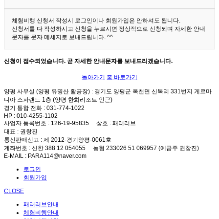
체험비행 신청서 작성시 로그인이나 회원가입은 안하셔도 됩니다.
신청서를 다 작성하시고 신청을 누르시면 정상적으로 신청되며 자세한 안내
문자를 문자 메세지로 보내드립니다. ^^
신청이 접수되었습니다. 곧 자세한 안내문자를 보내드리겠습니다.
돌아가기
홈 바로가기
양평 사무실 (양평 유명산 활공장)
: 경기도 양평군 옥천면 신복리 331번지 게르마
니아 스파랜드 1층 (양평 한화리조트 인근)
경기 통합 전화
: 031-774-1022
HP
: 010-4255-1102
사업자 등록번호
: 126-19-95835
상호
: 패러러브
대표
: 권창진
통신판매신고
: 제 2012-경기양평-0061호
계좌번호
: 신한 388 12 054055 농협 233026 51 069957 (예금주 권창진)
E-MAIL
: PARA114@naver.com
로그인
회원가입
CLOSE
패러러브안내
체험비행안내