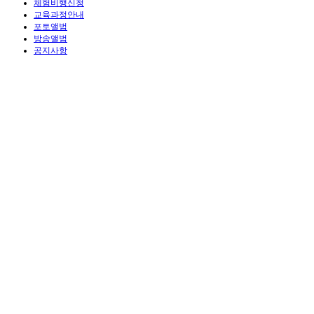
체험비행신청
교육과정안내
포토앨범
방송앨범
공지사항