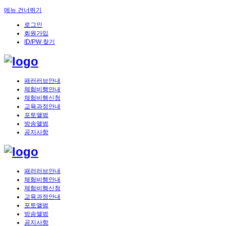
메뉴 건너뛰기
로그인
회원가입
ID/PW 찾기
패러러브안내
체험비행안내
체험비행신청
교육과정안내
포토앨범
방송앨범
공지사항
패러러브안내
체험비행안내
체험비행신청
교육과정안내
포토앨범
방송앨범
공지사항