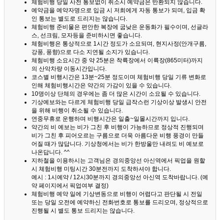
체험비행 당일 사전 통보없이 취소시 예약금은 반환되지 않습니다.
예약금을 예약자명으로 입금 시 저희에게 자동 통보가 되며, 입금 확
인 통보는 별도로 드리지는 않습니다.
체험비행 준비물은 편안한 복장에 굽낮은 운동화가 필수이며, 선글라
스, 선크림, 모자등을 준비하시면 좋습니다.
체험비행은 통상적으로 1시간 정도가 소요되며, 현지사정(안개구름,
강풍, 풍향)으로 다소 지연될 소지가 있습니다.
체험비행 소요시간 중 약 25분은 착륙장에서 이륙장(865미터)까지
의 산악차량 이동시간입니다.
코스별 비행시간은 13분~25분 정도이며 체험비행 당일 기류 변화로
인해 체험비행시간은 약간의 가감이 있을 수 있습니다.
10명이상 단체의 경우에는 좀 더 많은 시간이 소요될 수 있습니다.
기상예보와는 다르게 체험비행 당일 급작스런 기상이상 발생시 안전
을 위해 비행이 취소될 수 있습니다.
연중무휴로 운행하며 비행시간은 일출~일몰시간까지 입니다.
약간의 비 예보는 비가 그친 후 비행이 가능하므로 정상적 진행되며
비가 그친 후 피어오르는 구름으로 더욱 아름다운 비행 풍경이 만들
어질 때가 많답니다.
기상청에서는 비가 한방울만 내려도 비 예보로
나온답니다. ^^
지하철을 이용하시는 고객님은 경의중앙선 아신역에서 픽업을 원할
시 체험비행 미팅시간 30분전까지 도착하셔야 합니다.
예시 : 1시예약 / 12시30분까지 경의중앙선 아신역 도착바랍니다. (예
약 페이지에서 픽업여부 결정)
체험비행 예약 일에 기상변동으로 비행이 어렵다고 판단될 시 전일
또는 당일 오전에 예약하신 전화번호로 통보를 드리오며, 정상적으로
진행될 시 별도 통보 드리지는 않습니다.