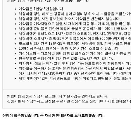
체험비행 기타 안내사항 - 읽어두시면 도움이 됩니다. ^^
예약금은 1인당 3만원입니다.
체험비행 당일 비 또는 강풍이 불어 체험비행 취소 시 보험금을 포함한 예약
체험비행 당일 사전 통보없이 취소시 예약금은 반환되지 않습니다.
예약금을 예약자명으로 입금 시 저희에게 자동 통보가 되며, 입금 확인 
체험비행 준비물은 편안한 복장에 굽낮은 운동화가 필수이며, 선글라스, 
체험비행은 통상적으로 1시간 정도가 소요되며, 현지사정(안개구름, 강풍,
체험비행 소요시간 중 약 25분은 착륙장에서 이륙장(865미터)까지의 
코스별 비행시간은 13분~25분 정도이며 체험비행 당일 기류 변화로 인
10명이상 단체의 경우에는 좀 더 많은 시간이 소요될 수 있습니다.
기상예보와는 다르게 체험비행 당일 급작스런 기상이상 발생시 안전을 위
연중무휴로 운행하며 비행시간은 일출~일몰시간까지 입니다.
약간의 비 예보는 비가 그친 후 비행이 가능하므로 정상적 진행되며 비가
지하철을 이용하시는 고객님은 경의중앙선 아신역에서 픽업을 원할시 체
예시 : 1시예약 / 12시30분까지 경의중앙선 아신역 도착바랍니다. (예약
체험비행 예약 일에 기상변동으로 비행이 어렵다고 판단될 시 전일 또는 
체험비행 신청서 작성시 로그인이나 회원가입은 안하셔도 됩니다.
신청서를 다 작성하시고 신청을 누르시면 정상적으로 신청되며 자세한 안내문자를
신청이 접수되었습니다. 곧 자세한 안내문자를 보내드리겠습니다.