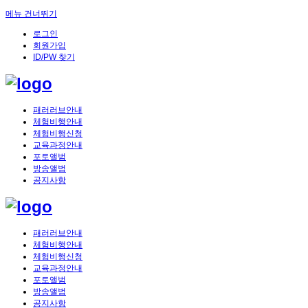
메뉴 건너뛰기
로그인
회원가입
ID/PW 찾기
패러러브안내
체험비행안내
체험비행신청
교육과정안내
포토앨범
방송앨범
공지사항
패러러브안내
체험비행안내
체험비행신청
교육과정안내
포토앨범
방송앨범
공지사항