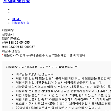
체험비행신청
HOME
체험비행신청
체험비행
신청순서
입금계좌번호
신한 388-12-054055
농협 233026-51-069957
예금주 권창진
*
전문강사와 함께 누구나 즐길수 있는 2인승 체험비행 예약안내
체험비행 기타 안내사항 - 읽어두시면 도움이 됩니다. ^^
예약금은 1인당 3만원입니다.
체험비행 당일 비 또는 강풍이 불어 체험비행 취소 시 보험금을 포함한 예약
체험비행 당일 사전 통보없이 취소시 예약금은 반환되지 않습니다.
예약금을 예약자명으로 입금 시 저희에게 자동 통보가 되며, 입금 확인 
체험비행 준비물은 편안한 복장에 굽낮은 운동화가 필수이며, 선글라스, 
체험비행은 통상적으로 1시간 정도가 소요되며, 현지사정(안개구름, 강풍,
체험비행 소요시간 중 약 25분은 착륙장에서 이륙장(865미터)까지의 
코스별 비행시간은 13분~25분 정도이며 체험비행 당일 기류 변화로 인
10명이상 단체의 경우에는 좀 더 많은 시간이 소요될 수 있습니다.