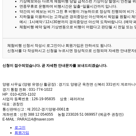
기상예보와는 다르게 체험비행 당일 급작스런 기상이상 발생시 안전을 위
연중무휴로 운행하며 비행시간은 일출~일몰시간까지 입니다.
약간의 비 예보는 비가 그친 후 비행이 가능하므로 정상적 진행되며 비가
지하철을 이용하시는 고객님은 경의중앙선 아신역에서 픽업을 원할시 체
예시 : 1시예약 / 12시30분까지 경의중앙선 아신역 도착바랍니다. (예약
체험비행 예약 일에 기상변동으로 비행이 어렵다고 판단될 시 전일 또는 
체험비행 신청서 작성시 로그인이나 회원가입은 안하셔도 됩니다.
신청서를 다 작성하시고 신청을 누르시면 정상적으로 신청되며 자세한 안내문자를
신청이 접수되었습니다. 곧 자세한 안내문자를 보내드리겠습니다.
양평 사무실 (양평 유명산 활공장)
: 경기도 양평군 옥천면 신복리 331번지 게르마니
경기 통합 전화
: 031-774-1022
HP
: 010-4255-1102
사업자 등록번호
: 126-19-95835
상호
: 패러러브
대표
: 권창진
통신판매신고
: 제 2012-경기양평-0061호
계좌번호
: 신한 388 12 054055 농협 233026 51 069957 (예금주 권창진)
E-MAIL
: PARA114@naver.com
로그인
회원가입