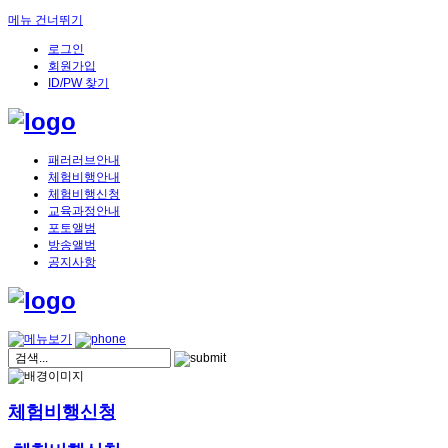
메뉴 건너뛰기
로그인
회원가입
ID/PW 찾기
패러러브안내
체험비행안내
체험비행신청
교육과정안내
포토앨범
방송앨범
공지사항
체험비행신청