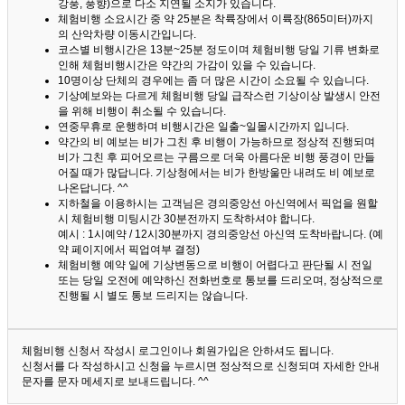
강풍, 풍향)으로 다소 지연될 소지가 있습니다.
체험비행 소요시간 중 약 25분은 착륙장에서 이륙장(865미터)까지
의 산악차량 이동시간입니다.
코스별 비행시간은 13분~25분 정도이며 체험비행 당일 기류 변화로
인해 체험비행시간은 약간의 가감이 있을 수 있습니다.
10명이상 단체의 경우에는 좀 더 많은 시간이 소요될 수 있습니다.
기상예보와는 다르게 체험비행 당일 급작스런 기상이상 발생시 안전
을 위해 비행이 취소될 수 있습니다.
연중무휴로 운행하며 비행시간은 일출~일몰시간까지 입니다.
약간의 비 예보는 비가 그친 후 비행이 가능하므로 정상적 진행되며
비가 그친 후 피어오르는 구름으로 더욱 아름다운 비행 풍경이 만들
어질 때가 많답니다.
기상청에서는 비가 한방울만 내려도 비 예보로
나온답니다. ^^
지하철을 이용하시는 고객님은 경의중앙선 아신역에서 픽업을 원할
시 체험비행 미팅시간 30분전까지 도착하셔야 합니다.
예시 : 1시예약 / 12시30분까지 경의중앙선 아신역 도착바랍니다. (예
약 페이지에서 픽업여부 결정)
체험비행 예약 일에 기상변동으로 비행이 어렵다고 판단될 시 전일
또는 당일 오전에 예약하신 전화번호로 통보를 드리오며, 정상적으로
진행될 시 별도 통보 드리지는 않습니다.
체험비행 신청서 작성시 로그인이나 회원가입은 안하셔도 됩니다.
신청서를 다 작성하시고 신청을 누르시면 정상적으로 신청되며 자세한 안내
문자를 문자 메세지로 보내드립니다. ^^