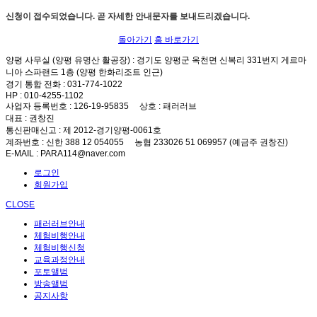
신청이 접수되었습니다. 곧 자세한 안내문자를 보내드리겠습니다.
돌아가기
홈 바로가기
양평 사무실 (양평 유명산 활공장)
: 경기도 양평군 옥천면 신복리 331번지 게르마
니아 스파랜드 1층 (양평 한화리조트 인근)
경기 통합 전화
: 031-774-1022
HP
: 010-4255-1102
사업자 등록번호
: 126-19-95835
상호
: 패러러브
대표
: 권창진
통신판매신고
: 제 2012-경기양평-0061호
계좌번호
: 신한 388 12 054055 농협 233026 51 069957 (예금주 권창진)
E-MAIL
: PARA114@naver.com
로그인
회원가입
CLOSE
패러러브안내
체험비행안내
체험비행신청
교육과정안내
포토앨범
방송앨범
공지사항