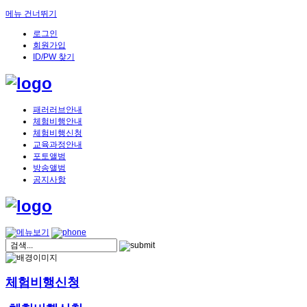
메뉴 건너뛰기
로그인
회원가입
ID/PW 찾기
패러러브안내
체험비행안내
체험비행신청
교육과정안내
포토앨범
방송앨범
공지사항
체험비행신청