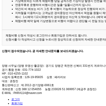
기상예보와는 다르게 체험비행 당일 급작스런 기상이상 발생시 안전을 위
연중무휴로 운행하며 비행시간은 일출~일몰시간까지 입니다.
약간의 비 예보는 비가 그친 후 비행이 가능하므로 정상적 진행되며 비가
지하철을 이용하시는 고객님은 경의중앙선 아신역에서 픽업을 원할시 체
예시 : 1시예약 / 12시30분까지 경의중앙선 아신역 도착바랍니다. (예약
체험비행 예약 일에 기상변동으로 비행이 어렵다고 판단될 시 전일 또는 
체험비행 신청서 작성시 로그인이나 회원가입은 안하셔도 됩니다.
신청서를 다 작성하시고 신청을 누르시면 정상적으로 신청되며 자세한 안내문자를
신청이 접수되었습니다. 곧 자세한 안내문자를 보내드리겠습니다.
양평 사무실 (양평 유명산 활공장)
: 경기도 양평군 옥천면 신복리 331번지 게르마니
경기 통합 전화
: 031-774-1022
HP
: 010-4255-1102
사업자 등록번호
: 126-19-95835
상호
: 패러러브
대표
: 권창진
통신판매신고
: 제 2012-경기양평-0061호
계좌번호
: 신한 388 12 054055 농협 233026 51 069957 (예금주 권창진)
E-MAIL
: PARA114@naver.com
로그인
회원가입