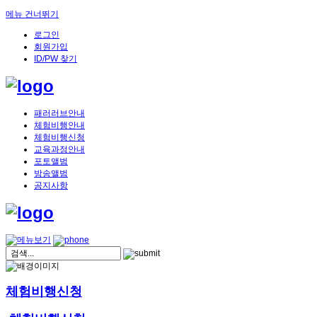
메뉴 건너뛰기
로그인
회원가입
ID/PW 찾기
패러러브안내
체험비행안내
체험비행신청
교육과정안내
포토앨범
방송앨범
공지사항
체험비행신청