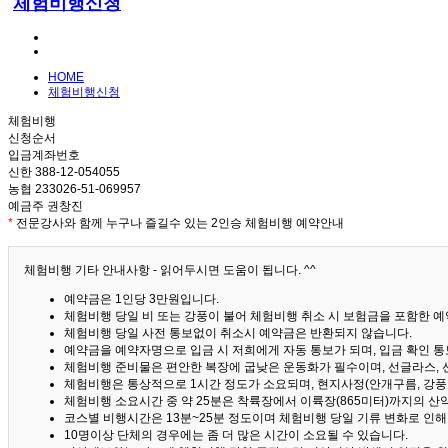
체험비행신청
HOME
체험비행신청
체험비행
신청순서
입금계좌번호
신한 388-12-054055
농협 233026-51-069957
예금주 권창진
*
전문강사와 함께 누구나 즐길수 있는 2인승 체험비행 예약안내
체험비행 기타 안내사항 - 읽어두시면 도움이 됩니다. ^^
예약금은 1인당 3만원입니다.
체험비행 당일 비 또는 강풍이 불어 체험비행 취소 시 보험금을 포함한 예약
체험비행 당일 사전 통보없이 취소시 예약금은 반환되지 않습니다.
예약금을 예약자명으로 입금 시 저희에게 자동 통보가 되며, 입금 확인 
체험비행 준비물은 편안한 복장에 굽낮은 운동화가 필수이며, 선글라스, 
체험비행은 통상적으로 1시간 정도가 소요되며, 현지사정(안개구름, 강풍,
체험비행 소요시간 중 약 25분은 착륙장에서 이륙장(865미터)까지의 
코스별 비행시간은 13분~25분 정도이며 체험비행 당일 기류 변화로 인
10명이상 단체의 경우에는 좀 더 많은 시간이 소요될 수 있습니다.