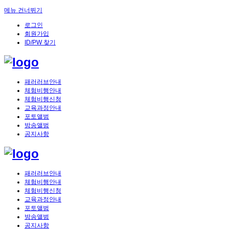
메뉴 건너뛰기
로그인
회원가입
ID/PW 찾기
패러러브안내
체험비행안내
체험비행신청
교육과정안내
포토앨범
방송앨범
공지사항
패러러브안내
체험비행안내
체험비행신청
교육과정안내
포토앨범
방송앨범
공지사항