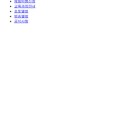
체험비행신청
교육과정안내
포토앨범
방송앨범
공지사항