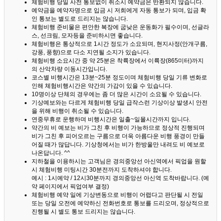
체험비행 당일 사전 통보없이 취소시 예약금은 반환되지 않습니다.
예약금을 예약자명으로 입금 시 저희에게 자동 통보가 되며, 입금 확
인 통보는 별도로 드리지는 않습니다.
체험비행 준비물은 편안한 복장에 굽낮은 운동화가 필수이며, 선글라
스, 선크림, 모자등을 준비하시면 좋습니다.
체험비행은 통상적으로 1시간 정도가 소요되며, 현지사정(안개구름,
강풍, 풍향)으로 다소 지연될 소지가 있습니다.
체험비행 소요시간 중 약 25분은 착륙장에서 이륙장(865미터)까지
의 산악차량 이동시간입니다.
코스별 비행시간은 13분~25분 정도이며 체험비행 당일 기류 변화로
인해 체험비행시간은 약간의 가감이 있을 수 있습니다.
10명이상 단체의 경우에는 좀 더 많은 시간이 소요될 수 있습니다.
기상예보와는 다르게 체험비행 당일 급작스런 기상이상 발생시 안전
을 위해 비행이 취소될 수 있습니다.
연중무휴로 운행하며 비행시간은 일출~일몰시간까지 입니다.
약간의 비 예보는 비가 그친 후 비행이 가능하므로 정상적 진행되며
비가 그친 후 피어오르는 구름으로 더욱 아름다운 비행 풍경이 만들
어질 때가 많답니다.
기상청에서는 비가 한방울만 내려도 비 예보로
나온답니다. ^^
지하철을 이용하시는 고객님은 경의중앙선 아신역에서 픽업을 원할
시 체험비행 미팅시간 30분전까지 도착하셔야 합니다.
예시 : 1시예약 / 12시30분까지 경의중앙선 아신역 도착바랍니다. (예
약 페이지에서 픽업여부 결정)
체험비행 예약 일에 기상변동으로 비행이 어렵다고 판단될 시 전일
또는 당일 오전에 예약하신 전화번호로 통보를 드리오며, 정상적으로
진행될 시 별도 통보 드리지는 않습니다.