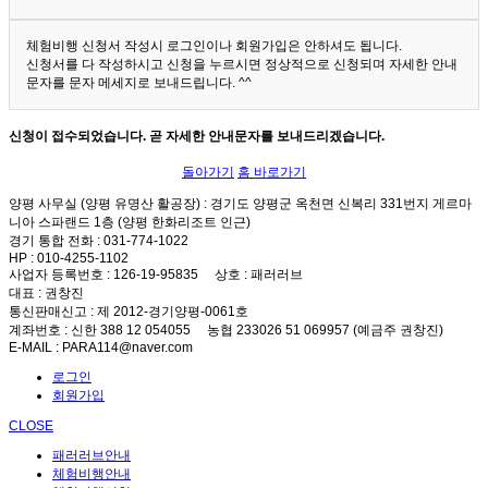
체험비행 신청서 작성시 로그인이나 회원가입은 안하셔도 됩니다.
신청서를 다 작성하시고 신청을 누르시면 정상적으로 신청되며 자세한 안내
문자를 문자 메세지로 보내드립니다. ^^
신청이 접수되었습니다. 곧 자세한 안내문자를 보내드리겠습니다.
돌아가기
홈 바로가기
양평 사무실 (양평 유명산 활공장)
: 경기도 양평군 옥천면 신복리 331번지 게르마
니아 스파랜드 1층 (양평 한화리조트 인근)
경기 통합 전화
: 031-774-1022
HP
: 010-4255-1102
사업자 등록번호
: 126-19-95835
상호
: 패러러브
대표
: 권창진
통신판매신고
: 제 2012-경기양평-0061호
계좌번호
: 신한 388 12 054055 농협 233026 51 069957 (예금주 권창진)
E-MAIL
: PARA114@naver.com
로그인
회원가입
CLOSE
패러러브안내
체험비행안내