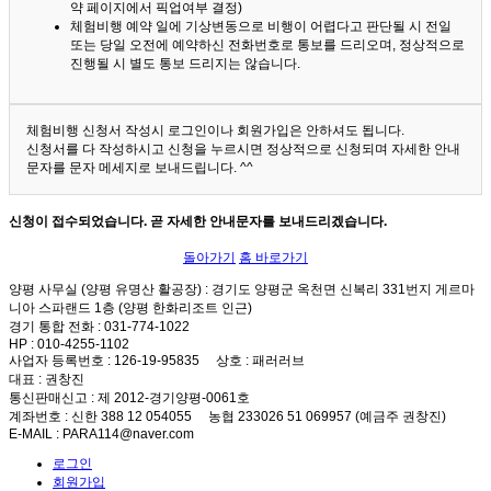
약 페이지에서 픽업여부 결정)
체험비행 예약 일에 기상변동으로 비행이 어렵다고 판단될 시 전일
또는 당일 오전에 예약하신 전화번호로 통보를 드리오며, 정상적으로
진행될 시 별도 통보 드리지는 않습니다.
체험비행 신청서 작성시 로그인이나 회원가입은 안하셔도 됩니다.
신청서를 다 작성하시고 신청을 누르시면 정상적으로 신청되며 자세한 안내
문자를 문자 메세지로 보내드립니다. ^^
신청이 접수되었습니다. 곧 자세한 안내문자를 보내드리겠습니다.
돌아가기
홈 바로가기
양평 사무실 (양평 유명산 활공장)
: 경기도 양평군 옥천면 신복리 331번지 게르마
니아 스파랜드 1층 (양평 한화리조트 인근)
경기 통합 전화
: 031-774-1022
HP
: 010-4255-1102
사업자 등록번호
: 126-19-95835
상호
: 패러러브
대표
: 권창진
통신판매신고
: 제 2012-경기양평-0061호
계좌번호
: 신한 388 12 054055 농협 233026 51 069957 (예금주 권창진)
E-MAIL
: PARA114@naver.com
로그인
회원가입