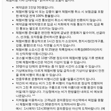
체험비행 기타 안내사항 - 읽어두시면 도움이 됩니다. ^^
예약금은 1인당 3만원입니다.
체험비행 당일 비 또는 강풍이 불어 체험비행 취소 시 보험금을 포함
한 예약금 전액 100% 환불됩니다.
체험비행 당일 사전 통보없이 취소시 예약금은 반환되지 않습니다.
예약금을 예약자명으로 입금 시 저희에게 자동 통보가 되며, 입금 확
인 통보는 별도로 드리지는 않습니다.
체험비행 준비물은 편안한 복장에 굽낮은 운동화가 필수이며, 선글라
스, 선크림, 모자등을 준비하시면 좋습니다.
체험비행은 통상적으로 1시간 정도가 소요되며, 현지사정(안개구름,
강풍, 풍향)으로 다소 지연될 소지가 있습니다.
체험비행 소요시간 중 약 25분은 착륙장에서 이륙장(865미터)까지
의 산악차량 이동시간입니다.
코스별 비행시간은 13분~25분 정도이며 체험비행 당일 기류 변화로
인해 체험비행시간은 약간의 가감이 있을 수 있습니다.
10명이상 단체의 경우에는 좀 더 많은 시간이 소요될 수 있습니다.
기상예보와는 다르게 체험비행 당일 급작스런 기상이상 발생시 안전
을 위해 비행이 취소될 수 있습니다.
연중무휴로 운행하며 비행시간은 일출~일몰시간까지 입니다.
약간의 비 예보는 비가 그친 후 비행이 가능하므로 정상적 진행되며
비가 그친 후 피어오르는 구름으로 더욱 아름다운 비행 풍경이 만들
어질 때가 많답니다.
기상청에서는 비가 한방울만 내려도 비 예보로
나온답니다. ^^
지하철을 이용하시는 고객님은 경의중앙선 아신역에서 픽업을 원할
시 체험비행 미팅시간 30분전까지 도착하셔야 합니다.
예시 : 1시예약 / 12시30분까지 경의중앙선 아신역 도착바랍니다. (예