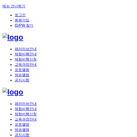
메뉴 건너뛰기
로그인
회원가입
ID/PW 찾기
패러러브안내
체험비행안내
체험비행신청
교육과정안내
포토앨범
방송앨범
공지사항
패러러브안내
체험비행안내
체험비행신청
교육과정안내
포토앨범
방송앨범
공지사항