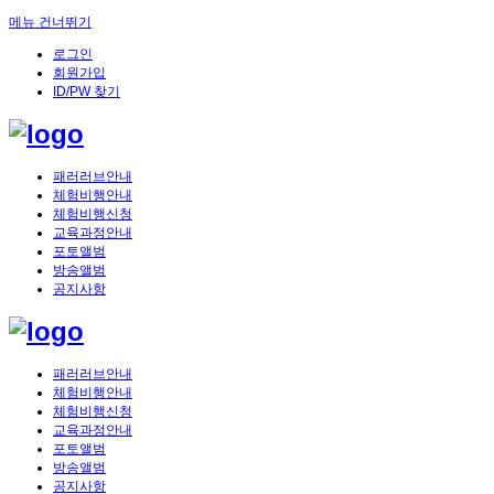
메뉴 건너뛰기
로그인
회원가입
ID/PW 찾기
패러러브안내
체험비행안내
체험비행신청
교육과정안내
포토앨범
방송앨범
공지사항
패러러브안내
체험비행안내
체험비행신청
교육과정안내
포토앨범
방송앨범
공지사항