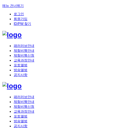
메뉴 건너뛰기
로그인
회원가입
ID/PW 찾기
패러러브안내
체험비행안내
체험비행신청
교육과정안내
포토앨범
방송앨범
공지사항
패러러브안내
체험비행안내
체험비행신청
교육과정안내
포토앨범
방송앨범
공지사항