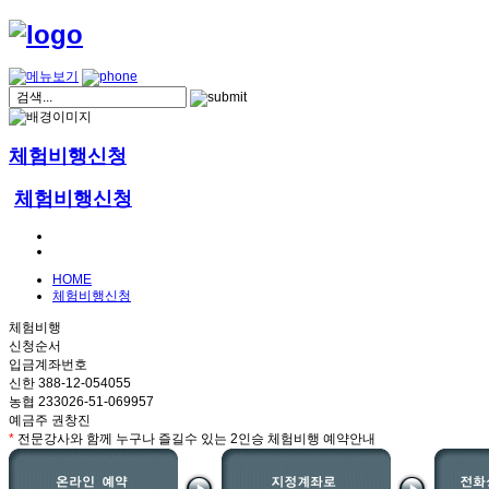
체험비행신청
체험비행신청
HOME
체험비행신청
체험비행
신청순서
입금계좌번호
신한 388-12-054055
농협 233026-51-069957
예금주 권창진
*
전문강사와 함께 누구나 즐길수 있는 2인승 체험비행 예약안내