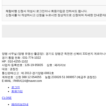
체험비행 신청서 작성시 로그인이나 회원가입은 안하셔도 됩니다.
신청서를 다 작성하시고 신청을 누르시면 정상적으로 신청되며 자세한 안내문자를
양평 사무실 (양평 유명산 활공장)
: 경기도 양평군 옥천면 신복리 331번지 게르마니
경기 통합 전화
: 031-774-1022
HP
: 010-4255-1102
사업자 등록번호
: 126-19-95835
상호
: 패러러브
대표
: 권창진
통신판매신고
: 제 2012-경기양평-0061호
계좌번호
: 신한 388 12 054055 농협 233026 51 069957 (예금주 권창진)
E-MAIL
: PARA114@naver.com
로그인
회원가입
CLOSE
패러러브안내