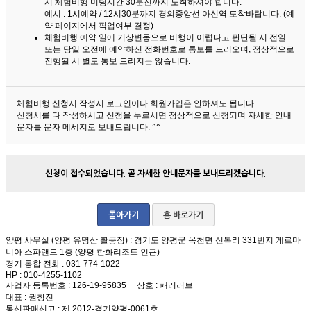
시 체험비행 미팅시간 30분전까지 도착하셔야 합니다.
예시 : 1시예약 / 12시30분까지 경의중앙선 아신역 도착바랍니다. (예
약 페이지에서 픽업여부 결정)
체험비행 예약 일에 기상변동으로 비행이 어렵다고 판단될 시 전일
또는 당일 오전에 예약하신 전화번호로 통보를 드리오며, 정상적으로
진행될 시 별도 통보 드리지는 않습니다.
체험비행 신청서 작성시 로그인이나 회원가입은 안하셔도 됩니다.
신청서를 다 작성하시고 신청을 누르시면 정상적으로 신청되며 자세한 안내
문자를 문자 메세지로 보내드립니다. ^^
신청이 접수되었습니다. 곧 자세한 안내문자를 보내드리겠습니다.
돌아가기
홈 바로가기
양평 사무실 (양평 유명산 활공장)
: 경기도 양평군 옥천면 신복리 331번지 게르마
니아 스파랜드 1층 (양평 한화리조트 인근)
경기 통합 전화
: 031-774-1022
HP
: 010-4255-1102
사업자 등록번호
: 126-19-95835
상호
: 패러러브
대표
: 권창진
통신판매신고
: 제 2012-경기양평-0061호