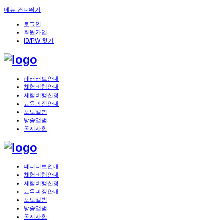
메뉴 건너뛰기
로그인
회원가입
ID/PW 찾기
패러러브안내
체험비행안내
체험비행신청
교육과정안내
포토앨범
방송앨범
공지사항
패러러브안내
체험비행안내
체험비행신청
교육과정안내
포토앨범
방송앨범
공지사항