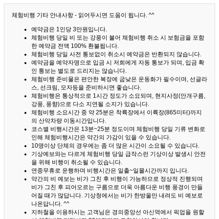
체험비행 기타 안내사항 - 읽어두시면 도움이 됩니다. ^^
예약금은 1인당 3만원입니다.
체험비행 당일 비 또는 강풍이 불어 체험비행 취소 시 보험금을 포함
한 예약금 전액 100% 환불됩니다.
체험비행 당일 사전 통보없이 취소시 예약금은 반환되지 않습니다.
예약금을 예약자명으로 입금 시 저희에게 자동 통보가 되며, 입금 확
인 통보는 별도로 드리지는 않습니다.
체험비행 준비물은 편안한 복장에 굽낮은 운동화가 필수이며, 선글라
스, 선크림, 모자등을 준비하시면 좋습니다.
체험비행은 통상적으로 1시간 정도가 소요되며, 현지사정(안개구름,
강풍, 풍향)으로 다소 지연될 소지가 있습니다.
체험비행 소요시간 중 약 25분은 착륙장에서 이륙장(865미터)까지
의 산악차량 이동시간입니다.
코스별 비행시간은 13분~25분 정도이며 체험비행 당일 기류 변화로
인해 체험비행시간은 약간의 가감이 있을 수 있습니다.
10명이상 단체의 경우에는 좀 더 많은 시간이 소요될 수 있습니다.
기상예보와는 다르게 체험비행 당일 급작스런 기상이상 발생시 안전
을 위해 비행이 취소될 수 있습니다.
연중무휴로 운행하며 비행시간은 일출~일몰시간까지 입니다.
약간의 비 예보는 비가 그친 후 비행이 가능하므로 정상적 진행되며
비가 그친 후 피어오르는 구름으로 더욱 아름다운 비행 풍경이 만들
어질 때가 많답니다.
기상청에서는 비가 한방울만 내려도 비 예보로
나온답니다. ^^
지하철을 이용하시는 고객님은 경의중앙선 아신역에서 픽업을 원할