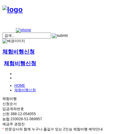
체험비행신청
체험비행신청
HOME
체험비행신청
체험비행
신청순서
입금계좌번호
신한 388-12-054055
농협 233026-51-069957
예금주 권창진
*
전문강사와 함께 누구나 즐길수 있는 2인승 체험비행 예약안내