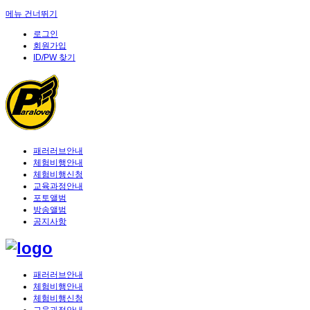
메뉴 건너뛰기
로그인
회원가입
ID/PW 찾기
패러러브안내
체험비행안내
체험비행신청
교육과정안내
포토앨범
방송앨범
공지사항
패러러브안내
체험비행안내
체험비행신청