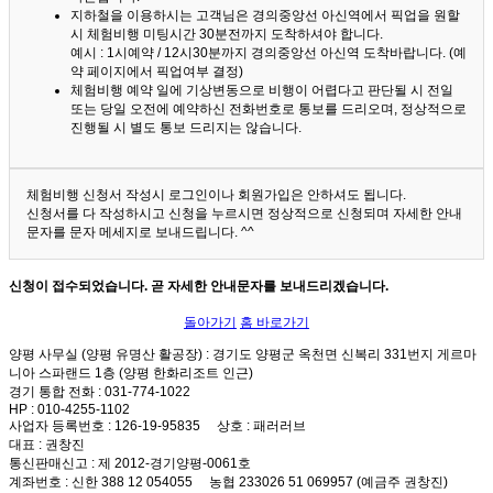
지하철을 이용하시는 고객님은 경의중앙선 아신역에서 픽업을 원할
시 체험비행 미팅시간 30분전까지 도착하셔야 합니다.
예시 : 1시예약 / 12시30분까지 경의중앙선 아신역 도착바랍니다. (예
약 페이지에서 픽업여부 결정)
체험비행 예약 일에 기상변동으로 비행이 어렵다고 판단될 시 전일
또는 당일 오전에 예약하신 전화번호로 통보를 드리오며, 정상적으로
진행될 시 별도 통보 드리지는 않습니다.
체험비행 신청서 작성시 로그인이나 회원가입은 안하셔도 됩니다.
신청서를 다 작성하시고 신청을 누르시면 정상적으로 신청되며 자세한 안내
문자를 문자 메세지로 보내드립니다. ^^
신청이 접수되었습니다. 곧 자세한 안내문자를 보내드리겠습니다.
돌아가기
홈 바로가기
양평 사무실 (양평 유명산 활공장)
: 경기도 양평군 옥천면 신복리 331번지 게르마
니아 스파랜드 1층 (양평 한화리조트 인근)
경기 통합 전화
: 031-774-1022
HP
: 010-4255-1102
사업자 등록번호
: 126-19-95835
상호
: 패러러브
대표
: 권창진
통신판매신고
: 제 2012-경기양평-0061호
계좌번호
: 신한 388 12 054055 농협 233026 51 069957 (예금주 권창진)