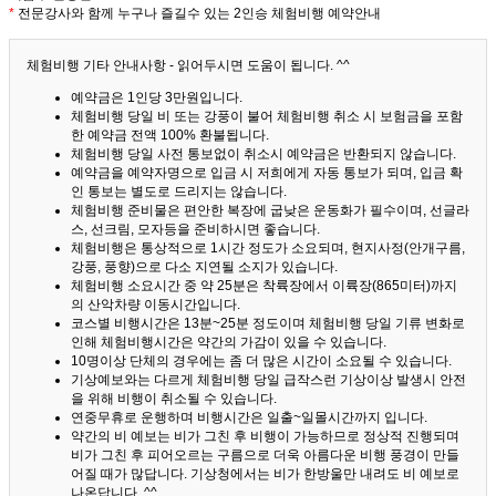
*
전문강사와 함께 누구나 즐길수 있는 2인승 체험비행 예약안내
체험비행 기타 안내사항 - 읽어두시면 도움이 됩니다. ^^
예약금은 1인당 3만원입니다.
체험비행 당일 비 또는 강풍이 불어 체험비행 취소 시 보험금을 포함
한 예약금 전액 100% 환불됩니다.
체험비행 당일 사전 통보없이 취소시 예약금은 반환되지 않습니다.
예약금을 예약자명으로 입금 시 저희에게 자동 통보가 되며, 입금 확
인 통보는 별도로 드리지는 않습니다.
체험비행 준비물은 편안한 복장에 굽낮은 운동화가 필수이며, 선글라
스, 선크림, 모자등을 준비하시면 좋습니다.
체험비행은 통상적으로 1시간 정도가 소요되며, 현지사정(안개구름,
강풍, 풍향)으로 다소 지연될 소지가 있습니다.
체험비행 소요시간 중 약 25분은 착륙장에서 이륙장(865미터)까지
의 산악차량 이동시간입니다.
코스별 비행시간은 13분~25분 정도이며 체험비행 당일 기류 변화로
인해 체험비행시간은 약간의 가감이 있을 수 있습니다.
10명이상 단체의 경우에는 좀 더 많은 시간이 소요될 수 있습니다.
기상예보와는 다르게 체험비행 당일 급작스런 기상이상 발생시 안전
을 위해 비행이 취소될 수 있습니다.
연중무휴로 운행하며 비행시간은 일출~일몰시간까지 입니다.
약간의 비 예보는 비가 그친 후 비행이 가능하므로 정상적 진행되며
비가 그친 후 피어오르는 구름으로 더욱 아름다운 비행 풍경이 만들
어질 때가 많답니다.
기상청에서는 비가 한방울만 내려도 비 예보로
나온답니다. ^^