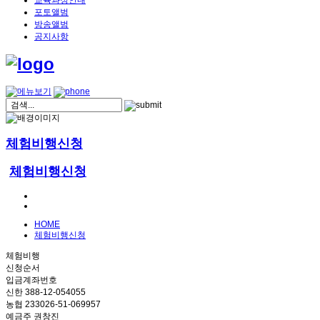
교육과정안내
포토앨범
방송앨범
공지사항
체험비행신청
체험비행신청
HOME
체험비행신청
체험비행
신청순서
입금계좌번호
신한 388-12-054055
농협 233026-51-069957
예금주 권창진