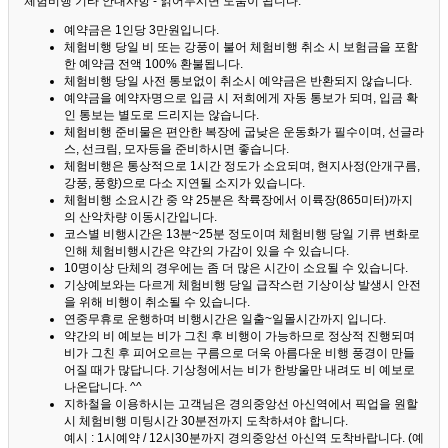
체험비행 기타 안내사항 - 읽어두시면 도움이 됩니다. ^^
예약금은 1인당 3만원입니다.
체험비행 당일 비 또는 강풍이 불어 체험비행 취소 시 보험금을 포함
한 예약금 전액 100% 환불됩니다.
체험비행 당일 사전 통보없이 취소시 예약금은 반환되지 않습니다.
예약금을 예약자명으로 입금 시 저희에게 자동 통보가 되며, 입금 확
인 통보는 별도로 드리지는 않습니다.
체험비행 준비물은 편안한 복장에 굽낮은 운동화가 필수이며, 선글라
스, 선크림, 모자등을 준비하시면 좋습니다.
체험비행은 통상적으로 1시간 정도가 소요되며, 현지사정(안개구름,
강풍, 풍향)으로 다소 지연될 소지가 있습니다.
체험비행 소요시간 중 약 25분은 착륙장에서 이륙장(865미터)까지
의 산악차량 이동시간입니다.
코스별 비행시간은 13분~25분 정도이며 체험비행 당일 기류 변화로
인해 체험비행시간은 약간의 가감이 있을 수 있습니다.
10명이상 단체의 경우에는 좀 더 많은 시간이 소요될 수 있습니다.
기상예보와는 다르게 체험비행 당일 급작스런 기상이상 발생시 안전
을 위해 비행이 취소될 수 있습니다.
연중무휴로 운행하며 비행시간은 일출~일몰시간까지 입니다.
약간의 비 예보는 비가 그친 후 비행이 가능하므로 정상적 진행되며
비가 그친 후 피어오르는 구름으로 더욱 아름다운 비행 풍경이 만들
어질 때가 많답니다.
기상청에서는 비가 한방울만 내려도 비 예보로
나온답니다. ^^
지하철을 이용하시는 고객님은 경의중앙선 아신역에서 픽업을 원할
시 체험비행 미팅시간 30분전까지 도착하셔야 합니다.
예시 : 1시예약 / 12시30분까지 경의중앙선 아신역 도착바랍니다. (예