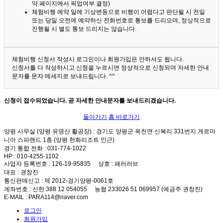
약 페이지에서 픽업여부 결정)
체험비행 예약 일에 기상변동으로 비행이 어렵다고 판단될 시 전일
또는 당일 오전에 예약하신 전화번호로 통보를 드리오며, 정상적으로
진행될 시 별도 통보 드리지는 않습니다.
체험비행 신청서 작성시 로그인이나 회원가입은 안하셔도 됩니다.
신청서를 다 작성하시고 신청을 누르시면 정상적으로 신청되며 자세한 안내
문자를 문자 메세지로 보내드립니다. ^^
신청이 접수되었습니다. 곧 자세한 안내문자를 보내드리겠습니다.
돌아가기
홈 바로가기
양평 사무실 (양평 유명산 활공장)
: 경기도 양평군 옥천면 신복리 331번지 게르마
니아 스파랜드 1층 (양평 한화리조트 인근)
경기 통합 전화
: 031-774-1022
HP
: 010-4255-1102
사업자 등록번호
: 126-19-95835
상호
: 패러러브
대표
: 권창진
통신판매신고
: 제 2012-경기양평-0061호
계좌번호
: 신한 388 12 054055 농협 233026 51 069957 (예금주 권창진)
E-MAIL
: PARA114@naver.com
로그인
회원가입