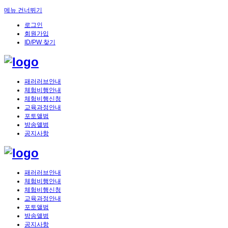
메뉴 건너뛰기
로그인
회원가입
ID/PW 찾기
패러러브안내
체험비행안내
체험비행신청
교육과정안내
포토앨범
방송앨범
공지사항
패러러브안내
체험비행안내
체험비행신청
교육과정안내
포토앨범
방송앨범
공지사항