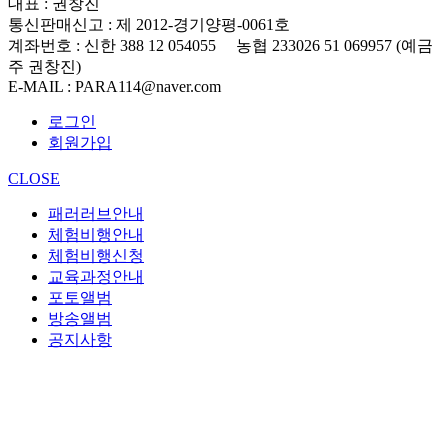
대표
: 권창진
통신판매신고
: 제 2012-경기양평-0061호
계좌번호
: 신한 388 12 054055 농협 233026 51 069957 (예금
주 권창진)
E-MAIL
: PARA114@naver.com
로그인
회원가입
CLOSE
패러러브안내
체험비행안내
체험비행신청
교육과정안내
포토앨범
방송앨범
공지사항