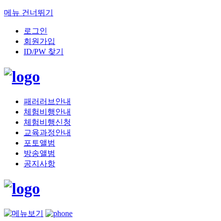
메뉴 건너뛰기
로그인
회원가입
ID/PW 찾기
패러러브안내
체험비행안내
체험비행신청
교육과정안내
포토앨범
방송앨범
공지사항