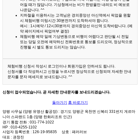
어질 때가 많답니다.
기상청에서는 비가 한방울만 내려도 비 예보로
나온답니다. ^^
지하철을 이용하시는 고객님은 경의중앙선 아신역에서 픽업을 원할
시 체험비행 미팅시간 30분전까지 도착하셔야 합니다.
예시 : 1시예약 / 12시30분까지 경의중앙선 아신역 도착바랍니다. (예
약 페이지에서 픽업여부 결정)
체험비행 예약 일에 기상변동으로 비행이 어렵다고 판단될 시 전일
또는 당일 오전에 예약하신 전화번호로 통보를 드리오며, 정상적으로
진행될 시 별도 통보 드리지는 않습니다.
체험비행 신청서 작성시 로그인이나 회원가입은 안하셔도 됩니다.
신청서를 다 작성하시고 신청을 누르시면 정상적으로 신청되며 자세한 안내
문자를 문자 메세지로 보내드립니다. ^^
신청이 접수되었습니다. 곧 자세한 안내문자를 보내드리겠습니다.
돌아가기
홈 바로가기
양평 사무실 (양평 유명산 활공장)
: 경기도 양평군 옥천면 신복리 331번지 게르마
니아 스파랜드 1층 (양평 한화리조트 인근)
경기 통합 전화
: 031-774-1022
HP
: 010-4255-1102
사업자 등록번호
: 126-19-95835
상호
: 패러러브
대표
: 권창진