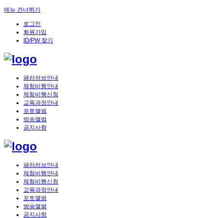
메뉴 건너뛰기
로그인
회원가입
ID/PW 찾기
패러러브안내
체험비행안내
체험비행신청
교육과정안내
포토앨범
방송앨범
공지사항
패러러브안내
체험비행안내
체험비행신청
교육과정안내
포토앨범
방송앨범
공지사항