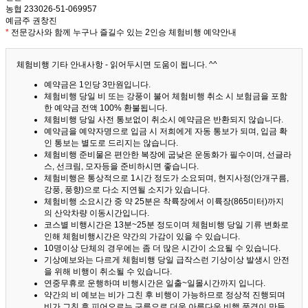
농협 233026-51-069957
예금주 권창진
*
전문강사와 함께 누구나 즐길수 있는 2인승 체험비행 예약안내
체험비행 기타 안내사항 - 읽어두시면 도움이 됩니다. ^^
예약금은 1인당 3만원입니다.
체험비행 당일 비 또는 강풍이 불어 체험비행 취소 시 보험금을 포함
한 예약금 전액 100% 환불됩니다.
체험비행 당일 사전 통보없이 취소시 예약금은 반환되지 않습니다.
예약금을 예약자명으로 입금 시 저희에게 자동 통보가 되며, 입금 확
인 통보는 별도로 드리지는 않습니다.
체험비행 준비물은 편안한 복장에 굽낮은 운동화가 필수이며, 선글라
스, 선크림, 모자등을 준비하시면 좋습니다.
체험비행은 통상적으로 1시간 정도가 소요되며, 현지사정(안개구름,
강풍, 풍향)으로 다소 지연될 소지가 있습니다.
체험비행 소요시간 중 약 25분은 착륙장에서 이륙장(865미터)까지
의 산악차량 이동시간입니다.
코스별 비행시간은 13분~25분 정도이며 체험비행 당일 기류 변화로
인해 체험비행시간은 약간의 가감이 있을 수 있습니다.
10명이상 단체의 경우에는 좀 더 많은 시간이 소요될 수 있습니다.
기상예보와는 다르게 체험비행 당일 급작스런 기상이상 발생시 안전
을 위해 비행이 취소될 수 있습니다.
연중무휴로 운행하며 비행시간은 일출~일몰시간까지 입니다.
약간의 비 예보는 비가 그친 후 비행이 가능하므로 정상적 진행되며
비가 그친 후 피어오르는 구름으로 더욱 아름다운 비행 풍경이 만들