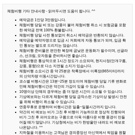
체험비행 기타 안내사항 - 읽어두시면 도움이 됩니다. ^^
예약금은 1인당 3만원입니다.
체험비행 당일 비 또는 강풍이 불어 체험비행 취소 시 보험금을 포함
한 예약금 전액 100% 환불됩니다.
체험비행 당일 사전 통보없이 취소시 예약금은 반환되지 않습니다.
예약금을 예약자명으로 입금 시 저희에게 자동 통보가 되며, 입금 확
인 통보는 별도로 드리지는 않습니다.
체험비행 준비물은 편안한 복장에 굽낮은 운동화가 필수이며, 선글라
스, 선크림, 모자등을 준비하시면 좋습니다.
체험비행은 통상적으로 1시간 정도가 소요되며, 현지사정(안개구름,
강풍, 풍향)으로 다소 지연될 소지가 있습니다.
체험비행 소요시간 중 약 25분은 착륙장에서 이륙장(865미터)까지
의 산악차량 이동시간입니다.
코스별 비행시간은 13분~25분 정도이며 체험비행 당일 기류 변화로
인해 체험비행시간은 약간의 가감이 있을 수 있습니다.
10명이상 단체의 경우에는 좀 더 많은 시간이 소요될 수 있습니다.
기상예보와는 다르게 체험비행 당일 급작스런 기상이상 발생시 안전
을 위해 비행이 취소될 수 있습니다.
연중무휴로 운행하며 비행시간은 일출~일몰시간까지 입니다.
약간의 비 예보는 비가 그친 후 비행이 가능하므로 정상적 진행되며
비가 그친 후 피어오르는 구름으로 더욱 아름다운 비행 풍경이 만들
어질 때가 많답니다.
기상청에서는 비가 한방울만 내려도 비 예보로
나온답니다. ^^
지하철을 이용하시는 고객님은 경의중앙선 아신역에서 픽업을 원할