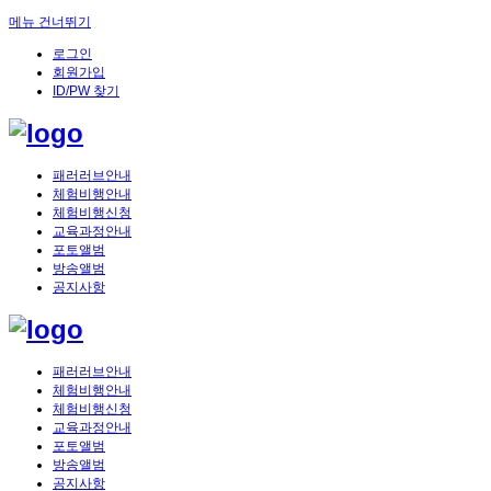
메뉴 건너뛰기
로그인
회원가입
ID/PW 찾기
패러러브안내
체험비행안내
체험비행신청
교육과정안내
포토앨범
방송앨범
공지사항
패러러브안내
체험비행안내
체험비행신청
교육과정안내
포토앨범
방송앨범
공지사항