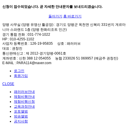
신청이 접수되었습니다. 곧 자세한 안내문자를 보내드리겠습니다.
돌아가기
홈 바로가기
양평 사무실 (양평 유명산 활공장)
: 경기도 양평군 옥천면 신복리 331번지 게르마
니아 스파랜드 1층 (양평 한화리조트 인근)
경기 통합 전화
: 031-774-1022
HP
: 010-4255-1102
사업자 등록번호
: 126-19-95835
상호
: 패러러브
대표
: 권창진
통신판매신고
: 제 2012-경기양평-0061호
계좌번호
: 신한 388 12 054055 농협 233026 51 069957 (예금주 권창진)
E-MAIL
: PARA114@naver.com
로그인
회원가입
CLOSE
패러러브안내
체험비행안내
체험비행신청
교육과정안내
포토앨범
방송앨범
공지사항