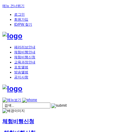
메뉴 건너뛰기
로그인
회원가입
ID/PW 찾기
패러러브안내
체험비행안내
체험비행신청
교육과정안내
포토앨범
방송앨범
공지사항
체험비행신청