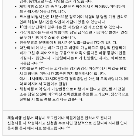
강풍, 풍향)으로 다소 지연될 소지가 있습니다.
체험비행 소요시간 중 약 25분은 착륙장에서 이륙장(865미터)까지
의 산악차량 이동시간입니다.
코스별 비행시간은 13분~25분 정도이며 체험비행 당일 기류 변화로
인해 체험비행시간은 약간의 가감이 있을 수 있습니다.
10명이상 단체의 경우에는 좀 더 많은 시간이 소요될 수 있습니다.
기상예보와는 다르게 체험비행 당일 급작스런 기상이상 발생시 안전
을 위해 비행이 취소될 수 있습니다.
연중무휴로 운행하며 비행시간은 일출~일몰시간까지 입니다.
약간의 비 예보는 비가 그친 후 비행이 가능하므로 정상적 진행되며
비가 그친 후 피어오르는 구름으로 더욱 아름다운 비행 풍경이 만들
어질 때가 많답니다.
기상청에서는 비가 한방울만 내려도 비 예보로
나온답니다. ^^
지하철을 이용하시는 고객님은 경의중앙선 아신역에서 픽업을 원할
시 체험비행 미팅시간 30분전까지 도착하셔야 합니다.
예시 : 1시예약 / 12시30분까지 경의중앙선 아신역 도착바랍니다. (예
약 페이지에서 픽업여부 결정)
체험비행 예약 일에 기상변동으로 비행이 어렵다고 판단될 시 전일
또는 당일 오전에 예약하신 전화번호로 통보를 드리오며, 정상적으로
진행될 시 별도 통보 드리지는 않습니다.
체험비행 신청서 작성시 로그인이나 회원가입은 안하셔도 됩니다.
신청서를 다 작성하시고 신청을 누르시면 정상적으로 신청되며 자세한 안내
문자를 문자 메세지로 보내드립니다. ^^