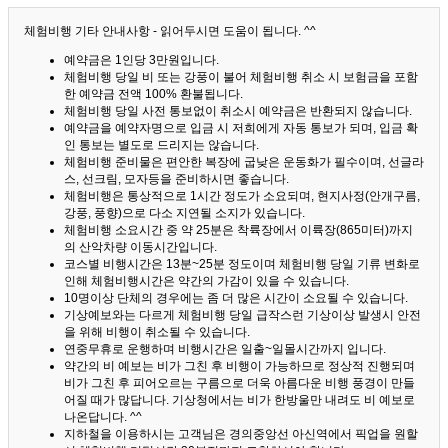
체험비행 기타 안내사항 - 읽어두시면 도움이 됩니다. ^^
예약금은 1인당 3만원입니다.
체험비행 당일 비 또는 강풍이 불어 체험비행 취소 시 보험금을 포함
한 예약금 전액 100% 환불됩니다.
체험비행 당일 사전 통보없이 취소시 예약금은 반환되지 않습니다.
예약금을 예약자명으로 입금 시 저희에게 자동 통보가 되며, 입금 확
인 통보는 별도로 드리지는 않습니다.
체험비행 준비물은 편안한 복장에 굽낮은 운동화가 필수이며, 선글라
스, 선크림, 모자등을 준비하시면 좋습니다.
체험비행은 통상적으로 1시간 정도가 소요되며, 현지사정(안개구름,
강풍, 풍향)으로 다소 지연될 소지가 있습니다.
체험비행 소요시간 중 약 25분은 착륙장에서 이륙장(865미터)까지
의 산악차량 이동시간입니다.
코스별 비행시간은 13분~25분 정도이며 체험비행 당일 기류 변화로
인해 체험비행시간은 약간의 가감이 있을 수 있습니다.
10명이상 단체의 경우에는 좀 더 많은 시간이 소요될 수 있습니다.
기상예보와는 다르게 체험비행 당일 급작스런 기상이상 발생시 안전
을 위해 비행이 취소될 수 있습니다.
연중무휴로 운행하며 비행시간은 일출~일몰시간까지 입니다.
약간의 비 예보는 비가 그친 후 비행이 가능하므로 정상적 진행되며
비가 그친 후 피어오르는 구름으로 더욱 아름다운 비행 풍경이 만들
어질 때가 많답니다.
기상청에서는 비가 한방울만 내려도 비 예보로
나온답니다. ^^
지하철을 이용하시는 고객님은 경의중앙선 아신역에서 픽업을 원할