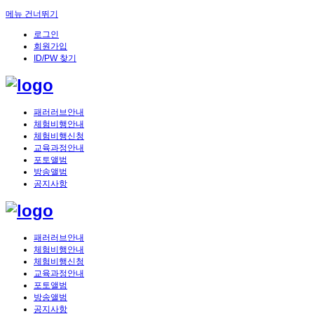
메뉴 건너뛰기
로그인
회원가입
ID/PW 찾기
패러러브안내
체험비행안내
체험비행신청
교육과정안내
포토앨범
방송앨범
공지사항
패러러브안내
체험비행안내
체험비행신청
교육과정안내
포토앨범
방송앨범
공지사항