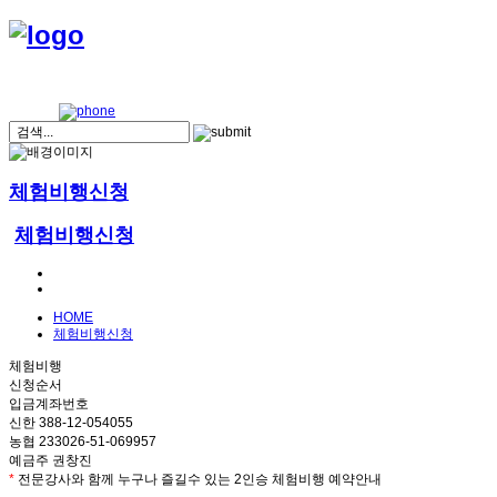
체험비행신청
체험비행신청
HOME
체험비행신청
체험비행
신청순서
입금계좌번호
신한 388-12-054055
농협 233026-51-069957
예금주 권창진
*
전문강사와 함께 누구나 즐길수 있는 2인승 체험비행 예약안내