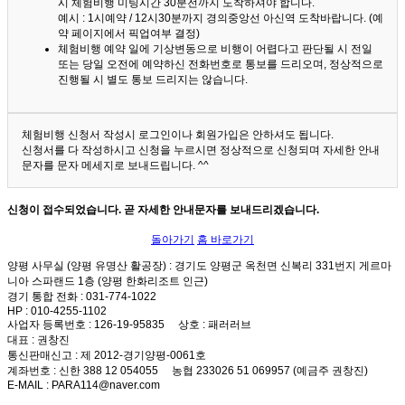
시 체험비행 미팅시간 30분전까지 도착하셔야 합니다.
예시 : 1시예약 / 12시30분까지 경의중앙선 아신역 도착바랍니다. (예
약 페이지에서 픽업여부 결정)
체험비행 예약 일에 기상변동으로 비행이 어렵다고 판단될 시 전일
또는 당일 오전에 예약하신 전화번호로 통보를 드리오며, 정상적으로
진행될 시 별도 통보 드리지는 않습니다.
체험비행 신청서 작성시 로그인이나 회원가입은 안하셔도 됩니다.
신청서를 다 작성하시고 신청을 누르시면 정상적으로 신청되며 자세한 안내
문자를 문자 메세지로 보내드립니다. ^^
신청이 접수되었습니다. 곧 자세한 안내문자를 보내드리겠습니다.
돌아가기
홈 바로가기
양평 사무실 (양평 유명산 활공장)
: 경기도 양평군 옥천면 신복리 331번지 게르마
니아 스파랜드 1층 (양평 한화리조트 인근)
경기 통합 전화
: 031-774-1022
HP
: 010-4255-1102
사업자 등록번호
: 126-19-95835
상호
: 패러러브
대표
: 권창진
통신판매신고
: 제 2012-경기양평-0061호
계좌번호
: 신한 388 12 054055 농협 233026 51 069957 (예금주 권창진)
E-MAIL
: PARA114@naver.com