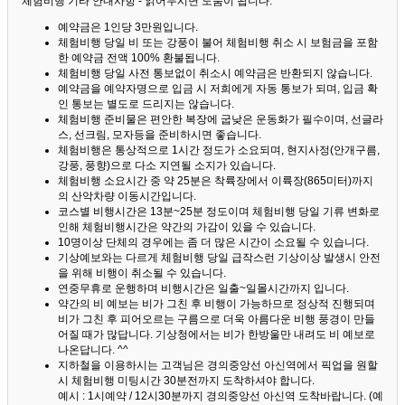
체험비행 기타 안내사항 - 읽어두시면 도움이 됩니다. ^^
예약금은 1인당 3만원입니다.
체험비행 당일 비 또는 강풍이 불어 체험비행 취소 시 보험금을 포함
한 예약금 전액 100% 환불됩니다.
체험비행 당일 사전 통보없이 취소시 예약금은 반환되지 않습니다.
예약금을 예약자명으로 입금 시 저희에게 자동 통보가 되며, 입금 확
인 통보는 별도로 드리지는 않습니다.
체험비행 준비물은 편안한 복장에 굽낮은 운동화가 필수이며, 선글라
스, 선크림, 모자등을 준비하시면 좋습니다.
체험비행은 통상적으로 1시간 정도가 소요되며, 현지사정(안개구름,
강풍, 풍향)으로 다소 지연될 소지가 있습니다.
체험비행 소요시간 중 약 25분은 착륙장에서 이륙장(865미터)까지
의 산악차량 이동시간입니다.
코스별 비행시간은 13분~25분 정도이며 체험비행 당일 기류 변화로
인해 체험비행시간은 약간의 가감이 있을 수 있습니다.
10명이상 단체의 경우에는 좀 더 많은 시간이 소요될 수 있습니다.
기상예보와는 다르게 체험비행 당일 급작스런 기상이상 발생시 안전
을 위해 비행이 취소될 수 있습니다.
연중무휴로 운행하며 비행시간은 일출~일몰시간까지 입니다.
약간의 비 예보는 비가 그친 후 비행이 가능하므로 정상적 진행되며
비가 그친 후 피어오르는 구름으로 더욱 아름다운 비행 풍경이 만들
어질 때가 많답니다.
기상청에서는 비가 한방울만 내려도 비 예보로
나온답니다. ^^
지하철을 이용하시는 고객님은 경의중앙선 아신역에서 픽업을 원할
시 체험비행 미팅시간 30분전까지 도착하셔야 합니다.
예시 : 1시예약 / 12시30분까지 경의중앙선 아신역 도착바랍니다. (예