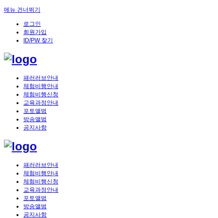
메뉴 건너뛰기
로그인
회원가입
ID/PW 찾기
패러러브안내
체험비행안내
체험비행신청
교육과정안내
포토앨범
방송앨범
공지사항
패러러브안내
체험비행안내
체험비행신청
교육과정안내
포토앨범
방송앨범
공지사항