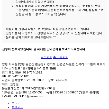
약 페이지에서 픽업여부 결정)
체험비행 예약 일에 기상변동으로 비행이 어렵다고 판단될 시 전일
또는 당일 오전에 예약하신 전화번호로 통보를 드리오며, 정상적으로
진행될 시 별도 통보 드리지는 않습니다.
체험비행 신청서 작성시 로그인이나 회원가입은 안하셔도 됩니다.
신청서를 다 작성하시고 신청을 누르시면 정상적으로 신청되며 자세한 안내
문자를 문자 메세지로 보내드립니다. ^^
신청이 접수되었습니다. 곧 자세한 안내문자를 보내드리겠습니다.
돌아가기
홈 바로가기
양평 사무실 (양평 유명산 활공장)
: 경기도 양평군 옥천면 신복리 331번지 게르마
니아 스파랜드 1층 (양평 한화리조트 인근)
경기 통합 전화
: 031-774-1022
HP
: 010-4255-1102
사업자 등록번호
: 126-19-95835
상호
: 패러러브
대표
: 권창진
통신판매신고
: 제 2012-경기양평-0061호
계좌번호
: 신한 388 12 054055 농협 233026 51 069957 (예금주 권창진)
E-MAIL
: PARA114@naver.com
로그인
회원가입