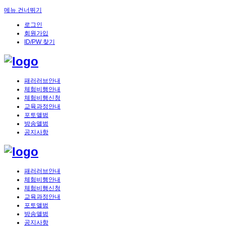
메뉴 건너뛰기
로그인
회원가입
ID/PW 찾기
패러러브안내
체험비행안내
체험비행신청
교육과정안내
포토앨범
방송앨범
공지사항
패러러브안내
체험비행안내
체험비행신청
교육과정안내
포토앨범
방송앨범
공지사항