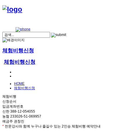
체험비행신청
체험비행신청
HOME
체험비행신청
체험비행
신청순서
입금계좌번호
신한 388-12-054055
농협 233026-51-069957
예금주 권창진
*
전문강사와 함께 누구나 즐길수 있는 2인승 체험비행 예약안내