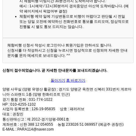
시 체험비행 미팅시간 30분전까지 도착하셔야 합니다.
예시 : 1시예약 / 12시30분까지 경의중앙선 아신역 도착바랍니다. (예
약 페이지에서 픽업여부 결정)
체험비행 예약 일에 기상변동으로 비행이 어렵다고 판단될 시 전일
또는 당일 오전에 예약하신 전화번호로 통보를 드리오며, 정상적으로
진행될 시 별도 통보 드리지는 않습니다.
체험비행 신청서 작성시 로그인이나 회원가입은 안하셔도 됩니다.
신청서를 다 작성하시고 신청을 누르시면 정상적으로 신청되며 자세한 안내
문자를 문자 메세지로 보내드립니다. ^^
신청이 접수되었습니다. 곧 자세한 안내문자를 보내드리겠습니다.
돌아가기
홈 바로가기
양평 사무실 (양평 유명산 활공장)
: 경기도 양평군 옥천면 신복리 331번지 게르마
니아 스파랜드 1층 (양평 한화리조트 인근)
경기 통합 전화
: 031-774-1022
HP
: 010-4255-1102
사업자 등록번호
: 126-19-95835
상호
: 패러러브
대표
: 권창진
통신판매신고
: 제 2012-경기양평-0061호
계좌번호
: 신한 388 12 054055 농협 233026 51 069957 (예금주 권창진)
E-MAIL
: PARA114@naver.com