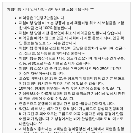
체험비행 기타 안내사항 - 읽어두시면 도움이 됩니다. ^^
예약금은 1인당 3만원입니다.
체험비행 당일 비 또는 강풍이 불어 체험비행 취소 시 보험금을 포함
한 예약금 전액 100% 환불됩니다.
체험비행 당일 사전 통보없이 취소시 예약금은 반환되지 않습니다.
예약금을 예약자명으로 입금 시 저희에게 자동 통보가 되며, 입금 확
인 통보는 별도로 드리지는 않습니다.
체험비행 준비물은 편안한 복장에 굽낮은 운동화가 필수이며, 선글라
스, 선크림, 모자등을 준비하시면 좋습니다.
체험비행은 통상적으로 1시간 정도가 소요되며, 현지사정(안개구름,
강풍, 풍향)으로 다소 지연될 소지가 있습니다.
체험비행 소요시간 중 약 25분은 착륙장에서 이륙장(865미터)까지
의 산악차량 이동시간입니다.
코스별 비행시간은 13분~25분 정도이며 체험비행 당일 기류 변화로
인해 체험비행시간은 약간의 가감이 있을 수 있습니다.
10명이상 단체의 경우에는 좀 더 많은 시간이 소요될 수 있습니다.
기상예보와는 다르게 체험비행 당일 급작스런 기상이상 발생시 안전
을 위해 비행이 취소될 수 있습니다.
연중무휴로 운행하며 비행시간은 일출~일몰시간까지 입니다.
약간의 비 예보는 비가 그친 후 비행이 가능하므로 정상적 진행되며
비가 그친 후 피어오르는 구름으로 더욱 아름다운 비행 풍경이 만들
어질 때가 많답니다.
기상청에서는 비가 한방울만 내려도 비 예보로
나온답니다. ^^
지하철을 이용하시는 고객님은 경의중앙선 아신역에서 픽업을 원할