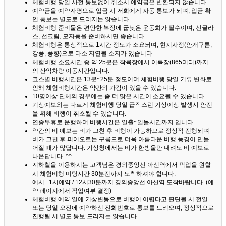
체험비행 당일 사전 통보없이 취소시 예약금은 반환되지 않습니다.
예약금을 예약자명으로 입금 시 저희에게 자동 통보가 되며, 입금 확
인 통보는 별도로 드리지는 않습니다.
체험비행 준비물은 편안한 복장에 굽낮은 운동화가 필수이며, 선글라
스, 선크림, 모자등을 준비하시면 좋습니다.
체험비행은 통상적으로 1시간 정도가 소요되며, 현지사정(안개구름,
강풍, 풍향)으로 다소 지연될 소지가 있습니다.
체험비행 소요시간 중 약 25분은 착륙장에서 이륙장(865미터)까지
의 산악차량 이동시간입니다.
코스별 비행시간은 13분~25분 정도이며 체험비행 당일 기류 변화로
인해 체험비행시간은 약간의 가감이 있을 수 있습니다.
10명이상 단체의 경우에는 좀 더 많은 시간이 소요될 수 있습니다.
기상예보와는 다르게 체험비행 당일 급작스런 기상이상 발생시 안전
을 위해 비행이 취소될 수 있습니다.
연중무휴로 운행하며 비행시간은 일출~일몰시간까지 입니다.
약간의 비 예보는 비가 그친 후 비행이 가능하므로 정상적 진행되며
비가 그친 후 피어오르는 구름으로 더욱 아름다운 비행 풍경이 만들
어질 때가 많답니다.
기상청에서는 비가 한방울만 내려도 비 예보로
나온답니다. ^^
지하철을 이용하시는 고객님은 경의중앙선 아신역에서 픽업을 원할
시 체험비행 미팅시간 30분전까지 도착하셔야 합니다.
예시 : 1시예약 / 12시30분까지 경의중앙선 아신역 도착바랍니다. (예
약 페이지에서 픽업여부 결정)
체험비행 예약 일에 기상변동으로 비행이 어렵다고 판단될 시 전일
또는 당일 오전에 예약하신 전화번호로 통보를 드리오며, 정상적으로
진행될 시 별도 통보 드리지는 않습니다.