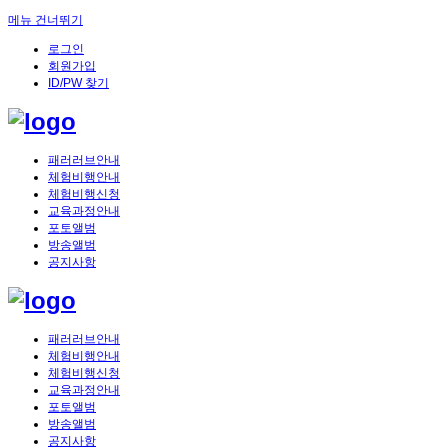
메뉴 건너뛰기
로그인
회원가입
ID/PW 찾기
패러러브안내
체험비행안내
체험비행신청
교육과정안내
포토앨범
방송앨범
공지사항
패러러브안내
체험비행안내
체험비행신청
교육과정안내
포토앨범
방송앨범
공지사항