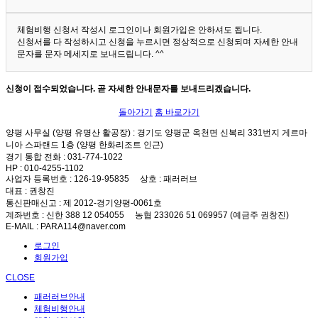
체험비행 신청서 작성시 로그인이나 회원가입은 안하셔도 됩니다.
신청서를 다 작성하시고 신청을 누르시면 정상적으로 신청되며 자세한 안내
문자를 문자 메세지로 보내드립니다. ^^
신청이 접수되었습니다. 곧 자세한 안내문자를 보내드리겠습니다.
돌아가기
홈 바로가기
양평 사무실 (양평 유명산 활공장)
: 경기도 양평군 옥천면 신복리 331번지 게르마
니아 스파랜드 1층 (양평 한화리조트 인근)
경기 통합 전화
: 031-774-1022
HP
: 010-4255-1102
사업자 등록번호
: 126-19-95835
상호
: 패러러브
대표
: 권창진
통신판매신고
: 제 2012-경기양평-0061호
계좌번호
: 신한 388 12 054055 농협 233026 51 069957 (예금주 권창진)
E-MAIL
: PARA114@naver.com
로그인
회원가입
CLOSE
패러러브안내
체험비행안내