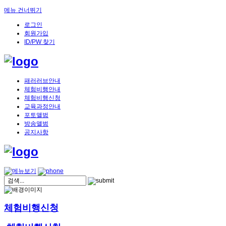
메뉴 건너뛰기
로그인
회원가입
ID/PW 찾기
패러러브안내
체험비행안내
체험비행신청
교육과정안내
포토앨범
방송앨범
공지사항
체험비행신청