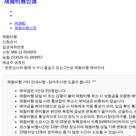
체험비행신청
HOME
체험비행신청
체험비행
신청순서
입금계좌번호
신한 388-12-054055
농협 233026-51-069957
예금주 권창진
*
전문강사와 함께 누구나 즐길수 있는 2인승 체험비행 예약안내
체험비행 기타 안내사항 - 읽어두시면 도움이 됩니다. ^^
예약금은 1인당 3만원입니다.
체험비행 당일 비 또는 강풍이 불어 체험비행 취소 시 보험금을 포함한 예약
체험비행 당일 사전 통보없이 취소시 예약금은 반환되지 않습니다.
예약금을 예약자명으로 입금 시 저희에게 자동 통보가 되며, 입금 확인 
체험비행 준비물은 편안한 복장에 굽낮은 운동화가 필수이며, 선글라스, 
체험비행은 통상적으로 1시간 정도가 소요되며, 현지사정(안개구름, 강풍,
체험비행 소요시간 중 약 25분은 착륙장에서 이륙장(865미터)까지의 
코스별 비행시간은 13분~25분 정도이며 체험비행 당일 기류 변화로 인
10명이상 단체의 경우에는 좀 더 많은 시간이 소요될 수 있습니다.