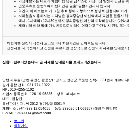
기상예보와는 다르게 체험비행 당일 급작스런 기상이상 발생시 안전을 위
연중무휴로 운행하며 비행시간은 일출~일몰시간까지 입니다.
약간의 비 예보는 비가 그친 후 비행이 가능하므로 정상적 진행되며 비가
지하철을 이용하시는 고객님은 경의중앙선 아신역에서 픽업을 원할시 체
예시 : 1시예약 / 12시30분까지 경의중앙선 아신역 도착바랍니다. (예약
체험비행 예약 일에 기상변동으로 비행이 어렵다고 판단될 시 전일 또는 
체험비행 신청서 작성시 로그인이나 회원가입은 안하셔도 됩니다.
신청서를 다 작성하시고 신청을 누르시면 정상적으로 신청되며 자세한 안내문자를
신청이 접수되었습니다. 곧 자세한 안내문자를 보내드리겠습니다.
양평 사무실 (양평 유명산 활공장)
: 경기도 양평군 옥천면 신복리 331번지 게르마니
경기 통합 전화
: 031-774-1022
HP
: 010-4255-1102
사업자 등록번호
: 126-19-95835
상호
: 패러러브
대표
: 권창진
통신판매신고
: 제 2012-경기양평-0061호
계좌번호
: 신한 388 12 054055 농협 233026 51 069957 (예금주 권창진)
E-MAIL
: PARA114@naver.com
로그인
회원가입