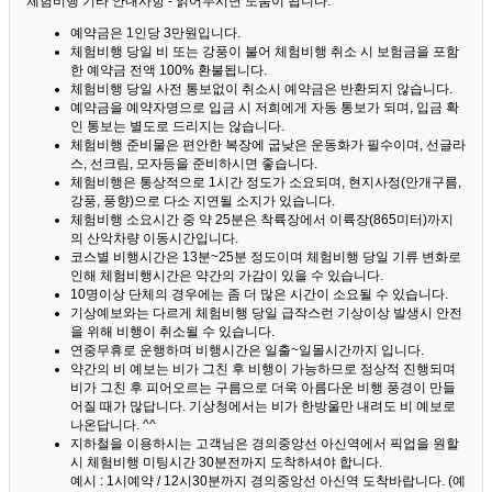
체험비행 기타 안내사항 - 읽어두시면 도움이 됩니다. ^^
예약금은 1인당 3만원입니다.
체험비행 당일 비 또는 강풍이 불어 체험비행 취소 시 보험금을 포함
한 예약금 전액 100% 환불됩니다.
체험비행 당일 사전 통보없이 취소시 예약금은 반환되지 않습니다.
예약금을 예약자명으로 입금 시 저희에게 자동 통보가 되며, 입금 확
인 통보는 별도로 드리지는 않습니다.
체험비행 준비물은 편안한 복장에 굽낮은 운동화가 필수이며, 선글라
스, 선크림, 모자등을 준비하시면 좋습니다.
체험비행은 통상적으로 1시간 정도가 소요되며, 현지사정(안개구름,
강풍, 풍향)으로 다소 지연될 소지가 있습니다.
체험비행 소요시간 중 약 25분은 착륙장에서 이륙장(865미터)까지
의 산악차량 이동시간입니다.
코스별 비행시간은 13분~25분 정도이며 체험비행 당일 기류 변화로
인해 체험비행시간은 약간의 가감이 있을 수 있습니다.
10명이상 단체의 경우에는 좀 더 많은 시간이 소요될 수 있습니다.
기상예보와는 다르게 체험비행 당일 급작스런 기상이상 발생시 안전
을 위해 비행이 취소될 수 있습니다.
연중무휴로 운행하며 비행시간은 일출~일몰시간까지 입니다.
약간의 비 예보는 비가 그친 후 비행이 가능하므로 정상적 진행되며
비가 그친 후 피어오르는 구름으로 더욱 아름다운 비행 풍경이 만들
어질 때가 많답니다.
기상청에서는 비가 한방울만 내려도 비 예보로
나온답니다. ^^
지하철을 이용하시는 고객님은 경의중앙선 아신역에서 픽업을 원할
시 체험비행 미팅시간 30분전까지 도착하셔야 합니다.
예시 : 1시예약 / 12시30분까지 경의중앙선 아신역 도착바랍니다. (예