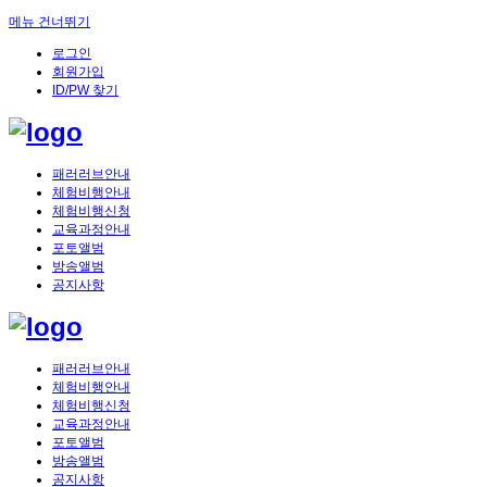
메뉴 건너뛰기
로그인
회원가입
ID/PW 찾기
패러러브안내
체험비행안내
체험비행신청
교육과정안내
포토앨범
방송앨범
공지사항
패러러브안내
체험비행안내
체험비행신청
교육과정안내
포토앨범
방송앨범
공지사항