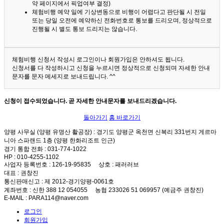
약 페이지에서 픽업여부 결정)
체험비행 예약 일에 기상변동으로 비행이 어렵다고 판단될 시 전일
또는 당일 오전에 예약하신 전화번호로 통보를 드리오며, 정상적으로
진행될 시 별도 통보 드리지는 않습니다.
체험비행 신청서 작성시 로그인이나 회원가입은 안하셔도 됩니다.
신청서를 다 작성하시고 신청을 누르시면 정상적으로 신청되며 자세한 안내
문자를 문자 메세지로 보내드립니다. ^^
신청이 접수되었습니다. 곧 자세한 안내문자를 보내드리겠습니다.
돌아가기
홈 바로가기
양평 사무실 (양평 유명산 활공장)
: 경기도 양평군 옥천면 신복리 331번지 게르마
니아 스파랜드 1층 (양평 한화리조트 인근)
경기 통합 전화
: 031-774-1022
HP
: 010-4255-1102
사업자 등록번호
: 126-19-95835
상호
: 패러러브
대표
: 권창진
통신판매신고
: 제 2012-경기양평-0061호
계좌번호
: 신한 388 12 054055 농협 233026 51 069957 (예금주 권창진)
E-MAIL
: PARA114@naver.com
로그인
회원가입