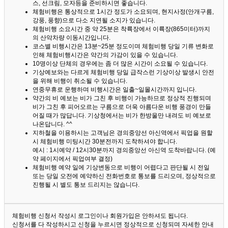
스, 선크림, 모자등을 준비하시면 좋습니다.
체험비행은 통상적으로 1시간 정도가 소요되며, 현지사정(안개구름,
강풍, 풍향)으로 다소 지연될 소지가 있습니다.
체험비행 소요시간 중 약 25분은 착륙장에서 이륙장(865미터)까지
의 산악차량 이동시간입니다.
코스별 비행시간은 13분~25분 정도이며 체험비행 당일 기류 변화로
인해 체험비행시간은 약간의 가감이 있을 수 있습니다.
10명이상 단체의 경우에는 좀 더 많은 시간이 소요될 수 있습니다.
기상예보와는 다르게 체험비행 당일 급작스런 기상이상 발생시 안전
을 위해 비행이 취소될 수 있습니다.
연중무휴로 운행하며 비행시간은 일출~일몰시간까지 입니다.
약간의 비 예보는 비가 그친 후 비행이 가능하므로 정상적 진행되며
비가 그친 후 피어오르는 구름으로 더욱 아름다운 비행 풍경이 만들
어질 때가 많답니다.
기상청에서는 비가 한방울만 내려도 비 예보로
나온답니다. ^^
지하철을 이용하시는 고객님은 경의중앙선 아신역에서 픽업을 원할
시 체험비행 미팅시간 30분전까지 도착하셔야 합니다.
예시 : 1시예약 / 12시30분까지 경의중앙선 아신역 도착바랍니다. (예
약 페이지에서 픽업여부 결정)
체험비행 예약 일에 기상변동으로 비행이 어렵다고 판단될 시 전일
또는 당일 오전에 예약하신 전화번호로 통보를 드리오며, 정상적으로
진행될 시 별도 통보 드리지는 않습니다.
체험비행 신청서 작성시 로그인이나 회원가입은 안하셔도 됩니다.
신청서를 다 작성하시고 신청을 누르시면 정상적으로 신청되며 자세한 안내