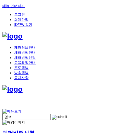
메뉴 건너뛰기
로그인
회원가입
ID/PW 찾기
패러러브안내
체험비행안내
체험비행신청
교육과정안내
포토앨범
방송앨범
공지사항