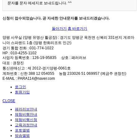
문자를 문자 메세지로 보내드립니다. ^^
신청이 접수되었습니다. 곧 자세한 안내문자를 보내드리겠습니다.
돌아가기
홈 바로가기
양평 사무실 (양평 유명산 활공장)
: 경기도 양평군 옥천면 신복리 331번지 게르마
니아 스파랜드 1층 (양평 한화리조트 인근)
경기 통합 전화
: 031-774-1022
HP
: 010-4255-1102
사업자 등록번호
: 126-19-95835
상호
: 패러러브
대표
: 권창진
통신판매신고
: 제 2012-경기양평-0061호
계좌번호
: 신한 388 12 054055 농협 233026 51 069957 (예금주 권창진)
E-MAIL
: PARA114@naver.com
로그인
회원가입
CLOSE
패러러브안내
체험비행안내
체험비행신청
교육과정안내
포토앨범
방송앨범