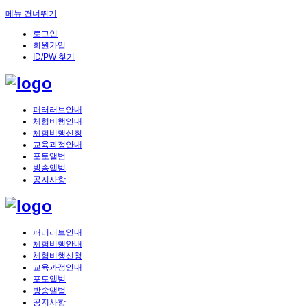
메뉴 건너뛰기
로그인
회원가입
ID/PW 찾기
패러러브안내
체험비행안내
체험비행신청
교육과정안내
포토앨범
방송앨범
공지사항
패러러브안내
체험비행안내
체험비행신청
교육과정안내
포토앨범
방송앨범
공지사항