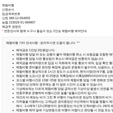
체험비행
신청순서
입금계좌번호
신한 388-12-054055
농협 233026-51-069957
예금주 권창진
*
전문강사와 함께 누구나 즐길수 있는 2인승 체험비행 예약안내
체험비행 기타 안내사항 - 읽어두시면 도움이 됩니다. ^^
예약금은 1인당 3만원입니다.
체험비행 당일 비 또는 강풍이 불어 체험비행 취소 시 보험금을 포함한 예약
체험비행 당일 사전 통보없이 취소시 예약금은 반환되지 않습니다.
예약금을 예약자명으로 입금 시 저희에게 자동 통보가 되며, 입금 확인 
체험비행 준비물은 편안한 복장에 굽낮은 운동화가 필수이며, 선글라스, 
체험비행은 통상적으로 1시간 정도가 소요되며, 현지사정(안개구름, 강풍,
체험비행 소요시간 중 약 25분은 착륙장에서 이륙장(865미터)까지의 
코스별 비행시간은 13분~25분 정도이며 체험비행 당일 기류 변화로 인
10명이상 단체의 경우에는 좀 더 많은 시간이 소요될 수 있습니다.
기상예보와는 다르게 체험비행 당일 급작스런 기상이상 발생시 안전을 위
연중무휴로 운행하며 비행시간은 일출~일몰시간까지 입니다.
약간의 비 예보는 비가 그친 후 비행이 가능하므로 정상적 진행되며 비가
지하철을 이용하시는 고객님은 경의중앙선 아신역에서 픽업을 원할시 체
예시 : 1시예약 / 12시30분까지 경의중앙선 아신역 도착바랍니다. (예약
체험비행 예약 일에 기상변동으로 비행이 어렵다고 판단될 시 전일 또는 