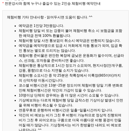
*
전문강사와 함께 누구나 즐길수 있는 2인승 체험비행 예약안내
체험비행 기타 안내사항 - 읽어두시면 도움이 됩니다. ^^
예약금은 1인당 3만원입니다.
체험비행 당일 비 또는 강풍이 불어 체험비행 취소 시 보험금을 포함
한 예약금 전액 100% 환불됩니다.
체험비행 당일 사전 통보없이 취소시 예약금은 반환되지 않습니다.
예약금을 예약자명으로 입금 시 저희에게 자동 통보가 되며, 입금 확
인 통보는 별도로 드리지는 않습니다.
체험비행 준비물은 편안한 복장에 굽낮은 운동화가 필수이며, 선글라
스, 선크림, 모자등을 준비하시면 좋습니다.
체험비행은 통상적으로 1시간 정도가 소요되며, 현지사정(안개구름,
강풍, 풍향)으로 다소 지연될 소지가 있습니다.
체험비행 소요시간 중 약 25분은 착륙장에서 이륙장(865미터)까지
의 산악차량 이동시간입니다.
코스별 비행시간은 13분~25분 정도이며 체험비행 당일 기류 변화로
인해 체험비행시간은 약간의 가감이 있을 수 있습니다.
10명이상 단체의 경우에는 좀 더 많은 시간이 소요될 수 있습니다.
기상예보와는 다르게 체험비행 당일 급작스런 기상이상 발생시 안전
을 위해 비행이 취소될 수 있습니다.
연중무휴로 운행하며 비행시간은 일출~일몰시간까지 입니다.
약간의 비 예보는 비가 그친 후 비행이 가능하므로 정상적 진행되며
비가 그친 후 피어오르는 구름으로 더욱 아름다운 비행 풍경이 만들
어질 때가 많답니다.
기상청에서는 비가 한방울만 내려도 비 예보로
나온답니다. ^^