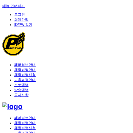
메뉴 건너뛰기
로그인
회원가입
ID/PW 찾기
패러러브안내
체험비행안내
체험비행신청
교육과정안내
포토앨범
방송앨범
공지사항
패러러브안내
체험비행안내
체험비행신청