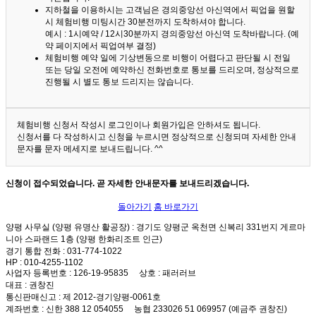
지하철을 이용하시는 고객님은 경의중앙선 아신역에서 픽업을 원할
시 체험비행 미팅시간 30분전까지 도착하셔야 합니다.
예시 : 1시예약 / 12시30분까지 경의중앙선 아신역 도착바랍니다. (예
약 페이지에서 픽업여부 결정)
체험비행 예약 일에 기상변동으로 비행이 어렵다고 판단될 시 전일
또는 당일 오전에 예약하신 전화번호로 통보를 드리오며, 정상적으로
진행될 시 별도 통보 드리지는 않습니다.
체험비행 신청서 작성시 로그인이나 회원가입은 안하셔도 됩니다.
신청서를 다 작성하시고 신청을 누르시면 정상적으로 신청되며 자세한 안내
문자를 문자 메세지로 보내드립니다. ^^
신청이 접수되었습니다. 곧 자세한 안내문자를 보내드리겠습니다.
돌아가기
홈 바로가기
양평 사무실 (양평 유명산 활공장)
: 경기도 양평군 옥천면 신복리 331번지 게르마
니아 스파랜드 1층 (양평 한화리조트 인근)
경기 통합 전화
: 031-774-1022
HP
: 010-4255-1102
사업자 등록번호
: 126-19-95835
상호
: 패러러브
대표
: 권창진
통신판매신고
: 제 2012-경기양평-0061호
계좌번호
: 신한 388 12 054055 농협 233026 51 069957 (예금주 권창진)