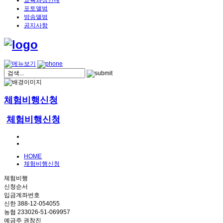
교육과정안내
포토앨범
방송앨범
공지사항
체험비행신청
체험비행신청
HOME
체험비행신청
체험비행
신청순서
입금계좌번호
신한 388-12-054055
농협 233026-51-069957
예금주 권창진