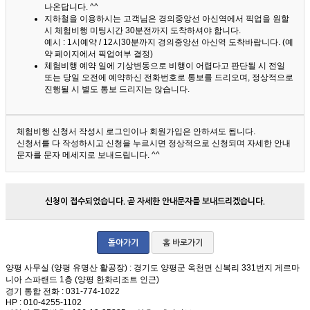
나온답니다. ^^
지하철을 이용하시는 고객님은 경의중앙선 아신역에서 픽업을 원할
시 체험비행 미팅시간 30분전까지 도착하셔야 합니다.
예시 : 1시예약 / 12시30분까지 경의중앙선 아신역 도착바랍니다. (예
약 페이지에서 픽업여부 결정)
체험비행 예약 일에 기상변동으로 비행이 어렵다고 판단될 시 전일
또는 당일 오전에 예약하신 전화번호로 통보를 드리오며, 정상적으로
진행될 시 별도 통보 드리지는 않습니다.
체험비행 신청서 작성시 로그인이나 회원가입은 안하셔도 됩니다.
신청서를 다 작성하시고 신청을 누르시면 정상적으로 신청되며 자세한 안내
문자를 문자 메세지로 보내드립니다. ^^
신청이 접수되었습니다. 곧 자세한 안내문자를 보내드리겠습니다.
돌아가기
홈 바로가기
양평 사무실 (양평 유명산 활공장)
: 경기도 양평군 옥천면 신복리 331번지 게르마
니아 스파랜드 1층 (양평 한화리조트 인근)
경기 통합 전화
: 031-774-1022
HP
: 010-4255-1102