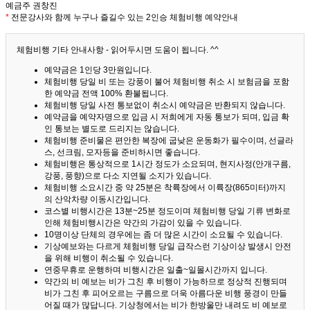
예금주 권창진
*
전문강사와 함께 누구나 즐길수 있는 2인승 체험비행 예약안내
체험비행 기타 안내사항 - 읽어두시면 도움이 됩니다. ^^
예약금은 1인당 3만원입니다.
체험비행 당일 비 또는 강풍이 불어 체험비행 취소 시 보험금을 포함
한 예약금 전액 100% 환불됩니다.
체험비행 당일 사전 통보없이 취소시 예약금은 반환되지 않습니다.
예약금을 예약자명으로 입금 시 저희에게 자동 통보가 되며, 입금 확
인 통보는 별도로 드리지는 않습니다.
체험비행 준비물은 편안한 복장에 굽낮은 운동화가 필수이며, 선글라
스, 선크림, 모자등을 준비하시면 좋습니다.
체험비행은 통상적으로 1시간 정도가 소요되며, 현지사정(안개구름,
강풍, 풍향)으로 다소 지연될 소지가 있습니다.
체험비행 소요시간 중 약 25분은 착륙장에서 이륙장(865미터)까지
의 산악차량 이동시간입니다.
코스별 비행시간은 13분~25분 정도이며 체험비행 당일 기류 변화로
인해 체험비행시간은 약간의 가감이 있을 수 있습니다.
10명이상 단체의 경우에는 좀 더 많은 시간이 소요될 수 있습니다.
기상예보와는 다르게 체험비행 당일 급작스런 기상이상 발생시 안전
을 위해 비행이 취소될 수 있습니다.
연중무휴로 운행하며 비행시간은 일출~일몰시간까지 입니다.
약간의 비 예보는 비가 그친 후 비행이 가능하므로 정상적 진행되며
비가 그친 후 피어오르는 구름으로 더욱 아름다운 비행 풍경이 만들
어질 때가 많답니다.
기상청에서는 비가 한방울만 내려도 비 예보로