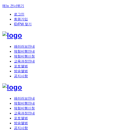
메뉴 건너뛰기
로그인
회원가입
ID/PW 찾기
패러러브안내
체험비행안내
체험비행신청
교육과정안내
포토앨범
방송앨범
공지사항
패러러브안내
체험비행안내
체험비행신청
교육과정안내
포토앨범
방송앨범
공지사항